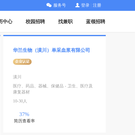
服务号
登录
|
注册
历中心
校园招聘
找兼职
蓝领招聘
华兰生物（潢川）单采血浆有限公司
企业认证
潢川
医疗、药品、器械、保健品 - 卫生、医疗及
康复器材
10-30人
37%
简历查看率