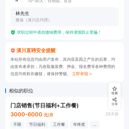
10-30人
日用品、百货
有意向🉑电话沟通，请告知【潢川直聘】看到的😊
林先生
雅迪（潢川总代理）
求职过程中请勿缴纳费用，保持谨慎防止受骗！
潢川直聘安全提醒
本站所有信息均由用户发布，其内容及因之产生的后果，均
由发布者承担；凡收取服装费、押金、报名费等各种费用的
信息均有欺诈嫌疑，请保持警惕。
立即举报 >
相似的职位
收藏
门店销售(节日福利+工作餐)
分享
3000-6000
29天前
元/月
不限
节日福利
工作餐
年终奖
...