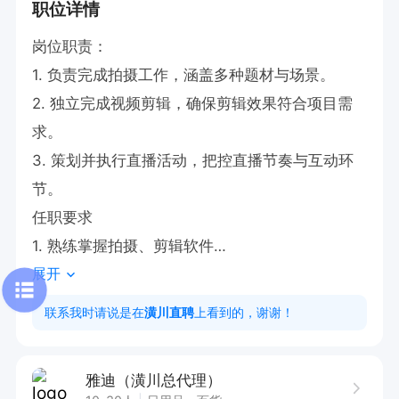
职位详情
岗位职责：

1. 负责完成拍摄工作，涵盖多种题材与场景。

2. 独立完成视频剪辑，确保剪辑效果符合项目需
求。

3. 策划并执行直播活动，把控直播节奏与互动环
节。

任职要求

1. 熟练掌握拍摄、剪辑软件

展开
2. 具备良好沟通能力，抗压能力强，应变快

3. 有直播、视频制作经验者优先

联系我时请说是在
潢川直聘
上看到的，谢谢！
一店：环城路  商贸城北大门

二店：航空路盐业局对面

雅迪（潢川总代理）