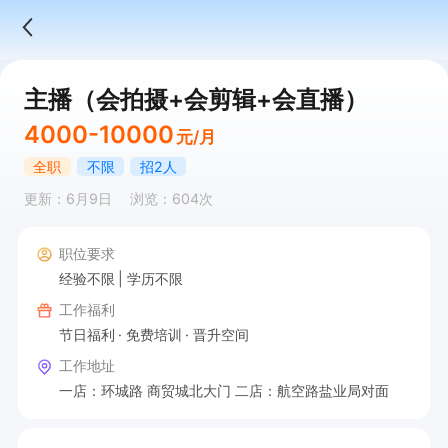
主播（会拍摄+会剪辑+会直播）
4000-10000
元/月
全职
不限
招2人
更新：6月9日
浏览：604次
职位要求
经验不限
学历不限
工作福利
节日福利
免费培训
晋升空间
工作地址
一店：环城路 商贸城北大门 二店：航空路盐业局对面