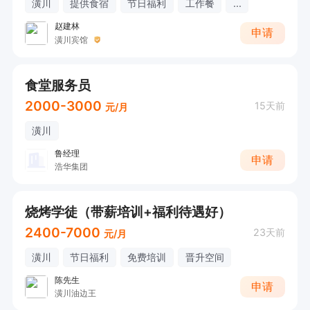
潢川
提供食宿
节日福利
工作餐
...
赵建林
申请
潢川宾馆
食堂服务员
2000-3000
15天前
元/月
潢川
鲁经理
申请
浩华集团
烧烤学徒（带薪培训+福利待遇好）
2400-7000
23天前
元/月
潢川
节日福利
免费培训
晋升空间
陈先生
申请
潢川油边王