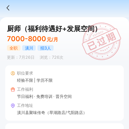
厨师（福利待遇好+发展空间）
7000-8000
元/月
全职
潢川
招3人
更新：7月26日
浏览：726次
职位要求
经验不限
学历不限
工作福利
节日福利
免费培训
晋升空间
工作地址
潢川县聚味传奇（旱湖路店/弋阳路店）