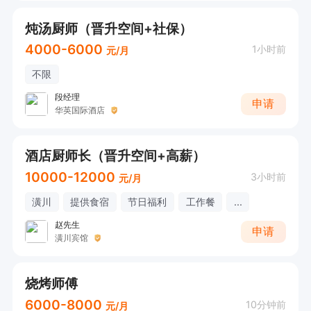
炖汤厨师（晋升空间+社保）
4000-6000
1小时前
元/月
不限
段经理
申请
华英国际酒店
酒店厨师长（晋升空间+高薪）
10000-12000
3小时前
元/月
潢川
提供食宿
节日福利
工作餐
...
赵先生
申请
潢川宾馆
烧烤师傅
6000-8000
10分钟前
元/月