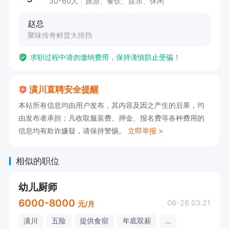
30-60人
旅游、餐饮、娱乐、休闲
2. 依据订单需求，高效完成烹饪任务，保障出餐
赵总
速度。

聚味传奇鲜货大排挡
3. 严格把控食材品质，对食材的采购、储存和使
求职过程中请勿缴纳费用，保持谨慎防止受骗！
用进行合理规划与监督。

4. 负责厨房区域的卫生清洁与整理，遵守食品安
潢川直聘安全提醒
全规范。

本站所有信息均由用户发布，其内容及因之产生的后果，均
有意向🉑电话沟通，请告知【潢川直聘】看到的😊
由发布者承担；凡收取服装费、押金、报名费等各种费用的
信息均有欺诈嫌疑，请保持警惕。
立即举报 >
相似的职位
幼儿厨师
6000-8000
06-26 03:21
元/月
潢川
五险
提供食宿
年底双薪
...