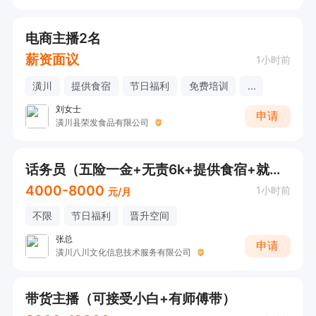
电商主播2名
薪资面议
1小时前
潢川
提供食宿
节日福利
免费培训
...
刘女士
申请
潢川县荣发食品有限公司
话务员（五险一金+无责6k+提供食宿+就业认准行业源头）
4000-8000
1小时前
元/月
不限
节日福利
晋升空间
张总
申请
潢川八川文化信息技术服务有限公司
带货主播（可接受小白+有师傅带）