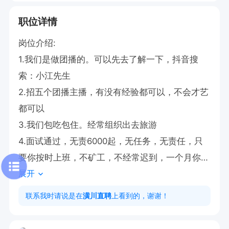
职位详情
岗位介绍:

1.我们是做团播的。可以先去了解一下，抖音搜
索：小江先生

2.招五个团播主播，有没有经验都可以，不会才艺
都可以

3.我们包吃包住。经常组织出去旅游

4.面试通过，无责6000起，无任务，无责任，只
要你按时上班，不矿工，不经常迟到，一个月你至
展开
少可以6000到手。

5.每天工作3-4个小时

联系我时请说是在
潢川直聘
上看到的，谢谢！
职位要求:会化淡妆，不签约没有约束

薪资福利：无责6000元+提成，超出提成无上限，