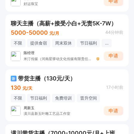
申请
好运珠宝
聊天主播（高薪+接受小白+无责5K-7W）
5000-50000
44分钟前
元/月
不限
提供食宿
周末双休
节日福利
...
陈经理
申请
米汀传媒（河南星驿动文化传媒有限责任公司 ）
带货主播（130元/天）
兼
130
17小时前
元/天
不限
节日福利
免费培训
晋升空间
周新玉
申请
潢川县新玉叶雕工艺品工作室
潢川带货主播（7000-10000元/月+上班时间短）