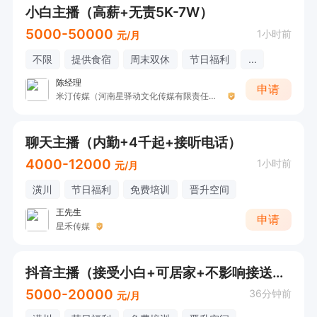
小白主播（高薪+无责5K-7W）
5000-50000
1小时前
元/月
不限
提供食宿
周末双休
节日福利
...
陈经理
申请
米汀传媒（河南星驿动文化传媒有限责任公司 ）
聊天主播（内勤+4千起+接听电话）
4000-12000
1小时前
元/月
潢川
节日福利
免费培训
晋升空间
王先生
申请
星禾传媒
抖音主播（接受小白+可居家+不影响接送小孩）
5000-20000
36分钟前
元/月