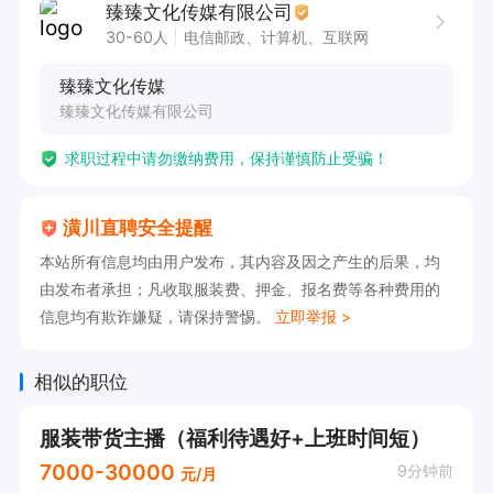
臻臻文化传媒有限公司
带薪培训，包吃住。

30-60人
电信邮政、计算机、互联网
有意向🉑电话沟通，请告知【潢川直聘】看到的😊
臻臻文化传媒
臻臻文化传媒有限公司
求职过程中请勿缴纳费用，保持谨慎防止受骗！
潢川直聘安全提醒
本站所有信息均由用户发布，其内容及因之产生的后果，均
由发布者承担；凡收取服装费、押金、报名费等各种费用的
信息均有欺诈嫌疑，请保持警惕。
立即举报 >
相似的职位
服装带货主播（福利待遇好+上班时间短）
7000-30000
9分钟前
元/月