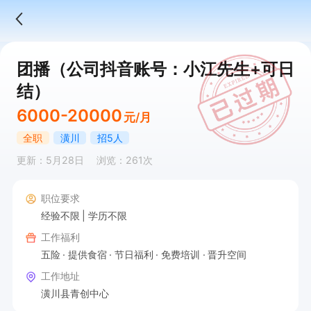
团播（公司抖音账号：小江先生+可日
结）
6000-20000
元/月
全职
潢川
招5人
更新：5月28日
浏览：261次
职位要求
经验不限
学历不限
工作福利
五险
提供食宿
节日福利
免费培训
晋升空间
工作地址
潢川县青创中心