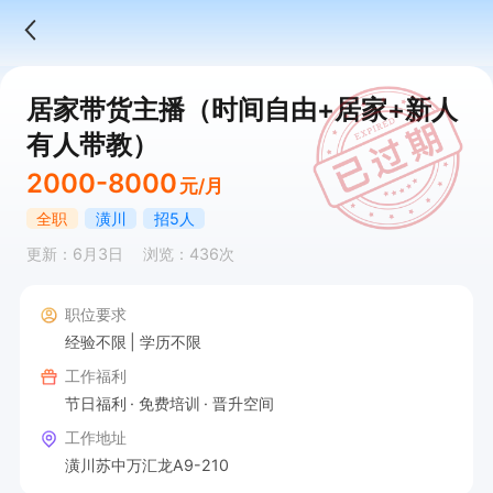
居家带货主播（时间自由+居家+新人
有人带教）
2000-8000
元/月
全职
潢川
招5人
更新：6月3日
浏览：436次
职位要求
经验不限
学历不限
工作福利
节日福利
免费培训
晋升空间
工作地址
潢川苏中万汇龙A9-210