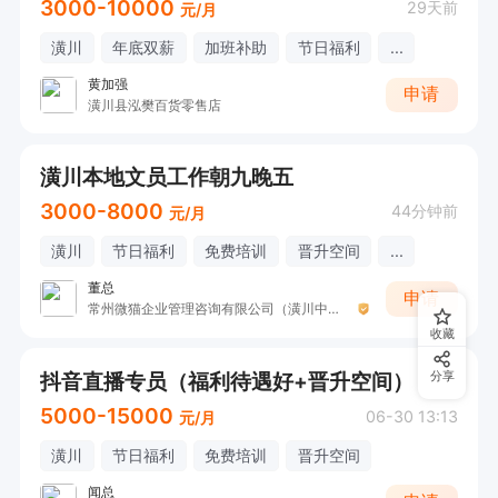
3000-10000
29天前
元/月
潢川
年底双薪
加班补助
节日福利
...
黄加强
申请
潢川县泓樊百货零售店
潢川本地文员工作朝九晚五
3000-8000
44分钟前
元/月
潢川
节日福利
免费培训
晋升空间
...
董总
申请
常州微猫企业管理咨询有限公司（潢川中创新航）
收藏
抖音直播专员（福利待遇好+晋升空间）
分享
5000-15000
06-30 13:13
元/月
潢川
节日福利
免费培训
晋升空间
闻总