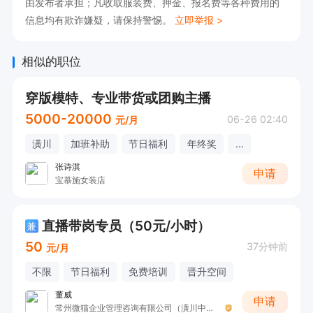
由发布者承担；凡收取服装费、押金、报名费等各种费用的
信息均有欺诈嫌疑，请保持警惕。
立即举报 >
相似的职位
穿版模特、专业带货或团购主播
5000-20000
06-26 02:40
元/月
潢川
加班补助
节日福利
年终奖
...
张诗淇
申请
宝慕施女装店
直播带岗专员（50元/小时）
兼
50
37分钟前
元/月
不限
节日福利
免费培训
晋升空间
董威
申请
常州微猫企业管理咨询有限公司（潢川中创新航）