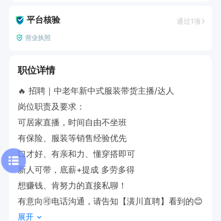
平台核验
通过1项
营业执照
职位详情
🔥 招聘｜中老年新中式服装带货主播/达人

岗位职责及要求：

可居家直播，时间自由不坐班

有保险、服装等销售经验优先

口才好、有亲和力、懂穿搭即可

新人可带，底薪+提成 多劳多得

想赚钱、肯努力的直接私聊！

有意向🉑电话沟通，请告知【潢川直聘】看到的😊
展开