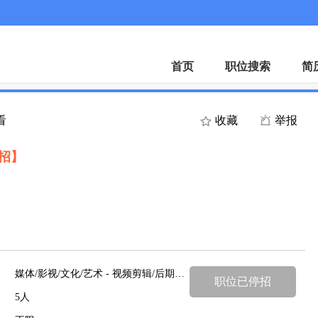
首页
职位搜索
简
看
收藏
举报
招】
媒体/影视/文化/艺术 - 视频剪辑/后期制作
职位已停招
5人