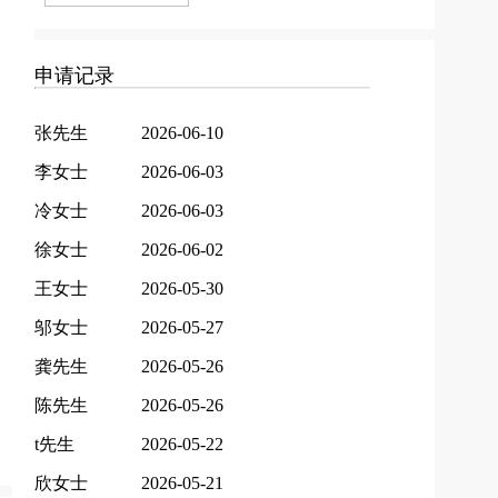
申请记录
张先生
2026-06-10
李女士
2026-06-03
冷女士
2026-06-03
徐女士
2026-06-02
王女士
2026-05-30
邬女士
2026-05-27
龚先生
2026-05-26
陈先生
2026-05-26
t先生
2026-05-22
欣女士
2026-05-21