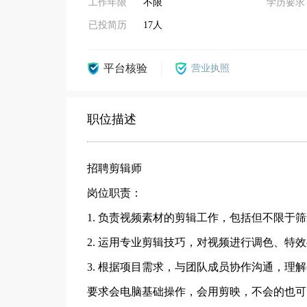
工作年限
不限
学历要求
已投简历
17人
平台核验
营业执照
职位描述
招聘剪辑师
岗位职责：
1. 负责视频素材的剪辑工作，包括但不限
2. 运用专业剪辑技巧，对视频进行调色、特
3. 根据项目需求，与团队成员协作沟通，理
要求会电脑基础操作，会用剪映，不会的也可