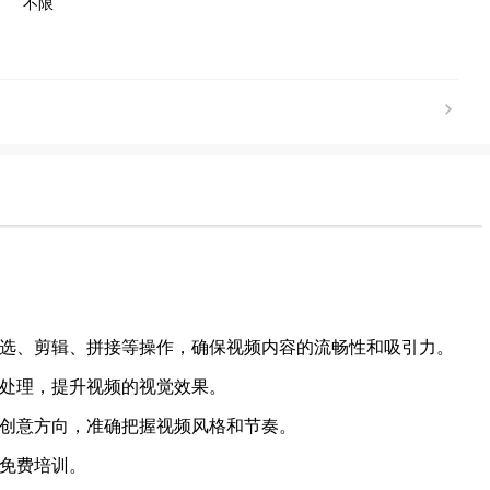
不限
于筛选、剪辑、拼接等操作，确保视频内容的流畅性和吸引力。
效处理，提升视频的视觉效果。
解创意方向，准确把握视频风格和节奏。
免费培训。