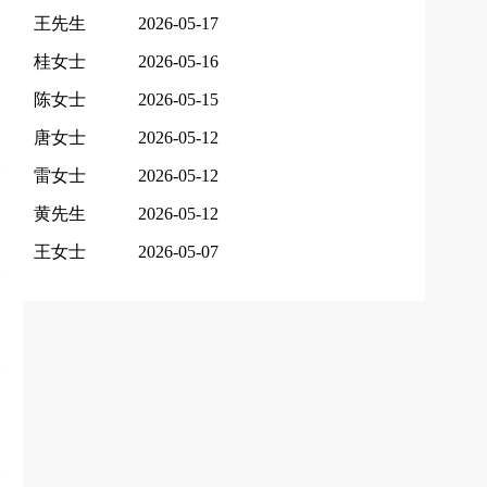
王先生
2026-05-17
桂女士
2026-05-16
陈女士
2026-05-15
唐女士
2026-05-12
雷女士
2026-05-12
黄先生
2026-05-12
王女士
2026-05-07