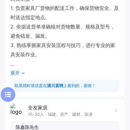
1. 负责家具厂货物的配送工作，确保货物安全、及
时送达指定地点。

2. 依据送货单准确核对货物数量、规格及型号，
避免错发、漏发。

3. 熟练掌握家具安装流程与技巧，进行专业的家
具安装作业。

展开
有意向🉑电话沟通，请告知【潢川直聘】看到的😊
联系我时请说是在
潢川直聘
上看到的，谢谢！
全友家居
10-30人
城建、房产、建材、装潢
陈鑫陈先生