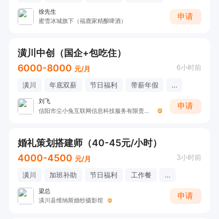
徐先生
申请
蜜雪冰城旗下（福鹿家精酿啤酒）
潢川中创（国企+包吃住）
6000-8000
6小时前
元/月
潢川
年底双薪
节日福利
带薪年假
...
刘飞
申请
信阳市尘小兔互联网信息科技服务有限责任公司
婚礼策划搭建师（40-45元/小时）
4000-4500
3小时前
元/月
潢川
加班补助
节日福利
工作餐
...
梁总
申请
潢川县维纳斯婚纱摄影馆