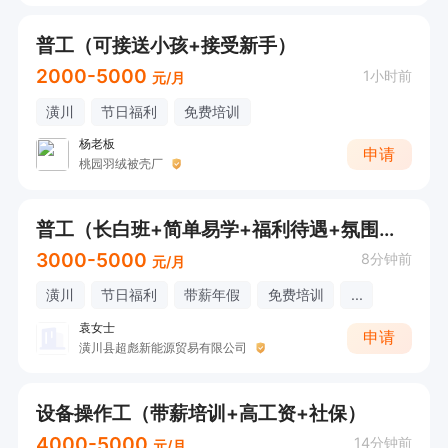
普工（可接送小孩+接受新手）
2000-5000
1小时前
元/月
潢川
节日福利
免费培训
杨老板
申请
桃园羽绒被壳厂
普工（长白班+简单易学+福利待遇+氛围好）
3000-5000
8分钟前
元/月
潢川
节日福利
带薪年假
免费培训
...
袁女士
申请
潢川县超彪新能源贸易有限公司
设备操作工（带薪培训+高工资+社保）
4000-5000
14分钟前
元/月