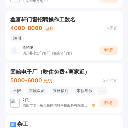
汇达全屋定制工厂
鑫富轩门窗招聘操作工数名
4000-8000
4天前
元/月
潢川
徐经理
申请
潢川县永宏门窗厂（鑫富轩门窗）
固始电子厂（吃住免费+离家近）
5000-6000
2小时前
元/月
不限
年底双薪
节日福利
带薪年假
...
刘飞
申请
信阳市尘小兔互联网信息科技服务有限责任公司
杂工
兼