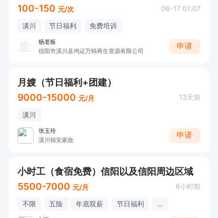
100-150
06-17 01:07
元/次
潢川
节日福利
免费培训
杨老板
申请
信阳市潢川县鸿运万锦再生资源有限公司
月嫂（节日福利+团建）
9000-15000
13天前
元/月
潢川
张玉玲
申请
潢川锦安家政
小时工（食宿免费）信阳以及信阳周边区域
5500-7000
6小时前
元/月
不限
五险
年底双薪
节日福利
...