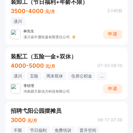
装卸工（节日福利+年龄不限）
3500-4000
2小时前
元/月
潢川
林先生
申请
潢川县中通快递有限责任公司
装配工（五险一金+双休）
4000-5000
07-03 06:10
元/月
潢川
五险
周末双休
住房公积金
...
李经理
申请
河南易方新动力科技有限公司
招聘弋阳公园摆摊员
3000
06-17 07:39
元/月
不限
节日福利
免费培训
晋升空间