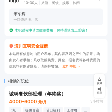
10-30人
旅游、餐饮、娱乐、休闲
宋军辉
一红烧烤潢川店
求职过程中请勿缴纳费用，保持谨慎防止受骗！
潢川直聘安全提醒
本站所有信息均由用户发布，其内容及因之产生的后果，均
由发布者承担；凡收取服装费、押金、报名费等各种费用的
信息均有欺诈嫌疑，请保持警惕。
立即举报 >
相似的职位
收藏
诚聘餐饮部经理（年终奖）
分享
4000-6000
3小时前
元/月
潢川
提供食宿
节日福利
工作餐
...