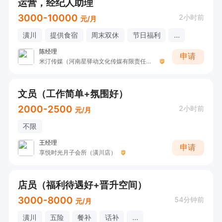
运营，经纪人助理
3000-10000
2小时前
元/月
潢川
提供食宿
周末双休
节日福利
...
陈经理
申请
米汀传媒（河南星驿动文化传媒有限责任公司 ）
文员（工作简单+氛围好）
2000-2500
2小时前
元/月
不限
王经理
申请
享悦时光月子会所（潢川店）
店员（福利待遇好+晋升空间）
3000-8000
54分钟前
元/月
潢川
五险
餐补
话补
...