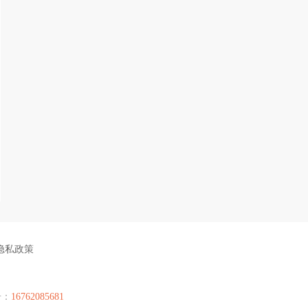
隐私政策
号：
16762085681