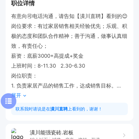
职位详情
有意向🉑电话沟通，请告知【潢川直聘】看到的😊

岗位要求：有过家居销售相关经验优先；乐观、积
极的态度和团队合作精神；善于沟通，做事认真细
致，有责任心；

薪资：底薪3000+高提成+奖金  

上班时间：8-11.30   2.30-6.30

岗位职责：

1. 负责家居产品的销售工作，达成销售目标。

展开
2. 与客户进行有效沟通，了解需求并提供专业的
产品解决方案。

联系我时请说是在
潢川直聘
上看到的，谢谢！
3. 维护客户关系，提升客户满意度。
潢川能强瓷砖.岩板