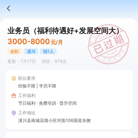
业务员（福利待遇好+发展空间大）
3000-8000
元/月
全职
潢川
招1人
更新：7月17日
浏览：979次
职位要求
经验不限
学历不限
工作福利
节日福利
免费培训
晋升空间
工作地址
潢川县南城花墙小区对面106国道东侧