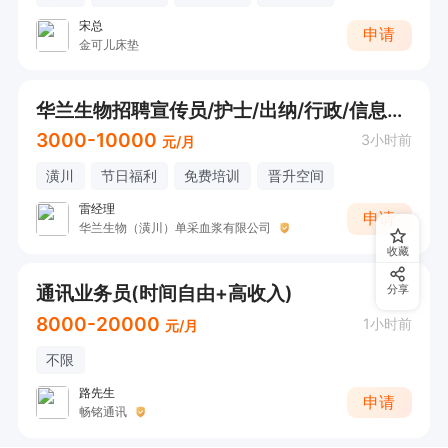
宋总
申请
金可儿床垫
华兰生物招聘宣传员/护士/出纳/行政/信息管理员/检验员//临床医生
3000-10000
3小时前
元/月
潢川
节日福利
免费培训
晋升空间
雷经理
申请
华兰生物（潢川）单采血浆有限公司
收藏
通讯业务员(时间自由+高收入)
分享
8000-20000
1小时前
元/月
不限
路先生
申请
畅铭通讯