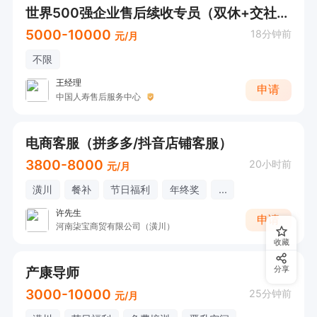
世界500强企业售后续收专员（双休+交社保➕医保上班时间8:30-10:30，下午2:30-5:00
5000-10000
18分钟前
元/月
不限
王经理
申请
中国人寿售后服务中心
电商客服（拼多多/抖音店铺客服）
3800-8000
20小时前
元/月
潢川
餐补
节日福利
年终奖
...
许先生
申请
河南柒宝商贸有限公司（潢川）
收藏
产康导师
分享
3000-10000
25分钟前
元/月