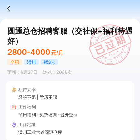
圆通总仓招聘客服（交社保+福利待遇
好）
2800-4000
元/月
全职
潢川
招3人
更新：6月27日
浏览：2068次
职位要求
经验不限
学历不限
工作福利
节日福利
免费培训
晋升空间
工作地址
潢川工业大道圆通仓库