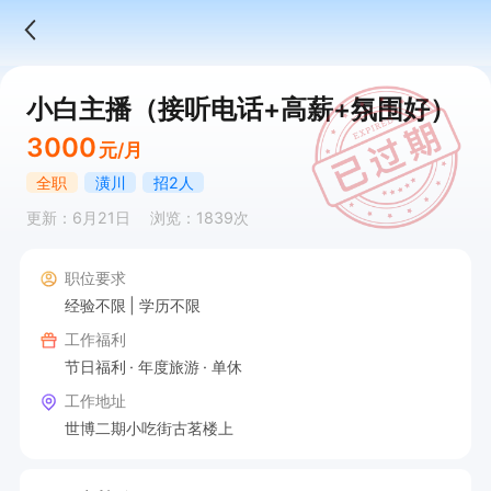
小白主播（接听电话+高薪+氛围好）
3000
元/月
全职
潢川
招2人
更新：6月21日
浏览：1839次
职位要求
经验不限
学历不限
工作福利
节日福利
年度旅游
单休
工作地址
世博二期小吃街古茗楼上