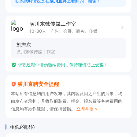
联系我时请说是在
潢川直聘
上看到的，谢谢！
50%提成工资。早班晚班自由选择，新人首月6-8
千，第二个月到手一万上下，公司员工收入普遍过
潢川东铖传媒工作室
万

10-30人
广告、会展、商务、传媒
有意向🉑电话沟通，请告知【潢川直聘】看到的😊
刘志东
潢川东铖传媒工作室
求职过程中请勿缴纳费用，保持谨慎防止受骗！
潢川直聘安全提醒
本站所有信息均由用户发布，其内容及因之产生的后果，均
由发布者承担；凡收取服装费、押金、报名费等各种费用的
信息均有欺诈嫌疑，请保持警惕。
立即举报 >
相似的职位