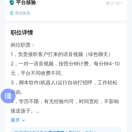
平台核验
通过1项
营业执照
职位详情
岗位职责：

1，负责接听客户打来的语音视频（绿色聊天）

2，一对一语音视频，按照分钟计费。每分钟4-10
元，平台不同收费不同。

3，脚本软件(机器人)运行自动打招呼，工作轻松
自由。

4，学历不限，有无经验均可，时间宽松，不影响
接送孩子。

展开
工作时间：早10点30到晚7点30

薪资福利：无责任白班4000，夜班6000，收益的