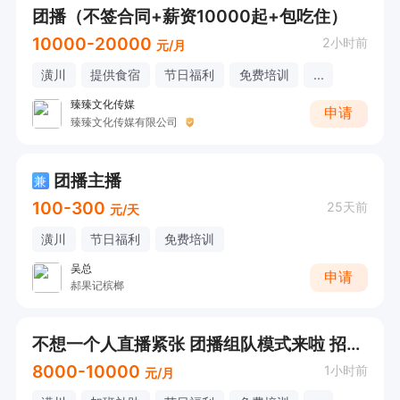
团播（不签合同+薪资10000起+包吃住）
10000-20000
2小时前
元/月
潢川
提供食宿
节日福利
免费培训
...
臻臻文化传媒
申请
臻臻文化传媒有限公司
团播主播
兼
100-300
25天前
元/天
潢川
节日福利
免费培训
吴总
申请
郝果记槟榔
不想一个人直播紧张 团播组队模式来啦 招聘团播主播月薪8k-1w
8000-10000
1小时前
元/月