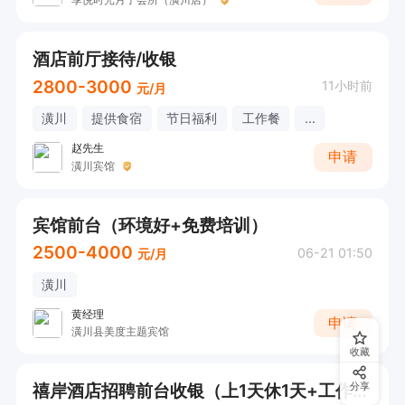
酒店前厅接待/收银
2800-3000
11小时前
元/月
潢川
提供食宿
节日福利
工作餐
...
赵先生
申请
潢川宾馆
宾馆前台（环境好+免费培训）
2500-4000
06-21 01:50
元/月
潢川
黄经理
申请
潢川县美度主题宾馆
收藏
禧岸酒店招聘前台收银（上1天休1天+工作轻松）
分享