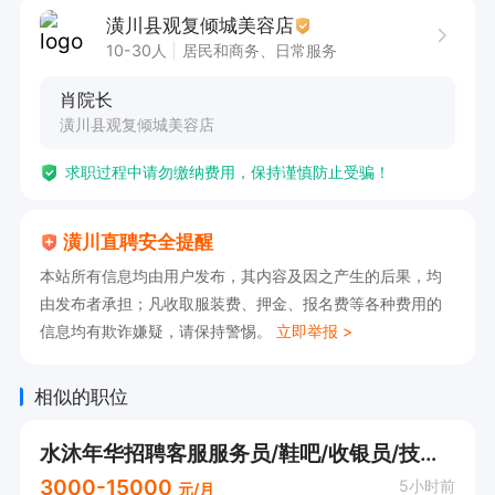
3个月带薪产假；外出旅游。

潢川县观复倾城美容店
10-30人
居民和商务、日常服务
有意向可以电话沟通，请告知潢川直聘看到的！
肖院长
潢川县观复倾城美容店
求职过程中请勿缴纳费用，保持谨慎防止受骗！
潢川直聘安全提醒
本站所有信息均由用户发布，其内容及因之产生的后果，均
由发布者承担；凡收取服装费、押金、报名费等各种费用的
信息均有欺诈嫌疑，请保持警惕。
立即举报 >
相似的职位
水沐年华招聘客服服务员/鞋吧/收银员/技师（包吃住+氛围好）
3000-15000
5小时前
元/月