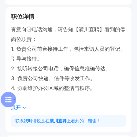
职位详情
有意向🉑电话沟通，请告知【潢川直聘】看到的😊 

岗位职责：

1. 负责公司前台接待工作，包括来访人员的登记、
引导与接待。

2. 接听转接公司电话，确保信息准确传达。

3. 负责公司快递、信件等收发工作。

4. 协助维护办公区域的整洁与秩序。

展开
工资：底薪+业绩提成+奖金（月薪2500-4000元/
月）

联系我时请说是在
潢川直聘
上看到的，谢谢！
待遇 ：一个月放假4天；提供住宿；
