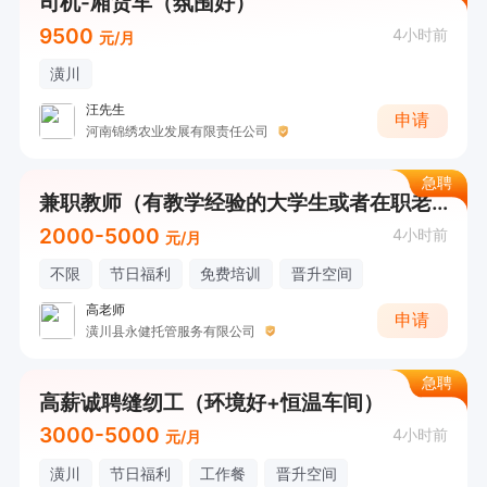
司机-厢货车（氛围好）
9500
4小时前
元/月
潢川
汪先生
申请
河南锦绣农业发展有限责任公司
急聘
兼职教师（有教学经验的大学生或者在职老师）
2000-5000
4小时前
元/月
不限
节日福利
免费培训
晋升空间
高老师
申请
潢川县永健托管服务有限公司
急聘
高薪诚聘缝纫工（环境好+恒温车间）
3000-5000
4小时前
元/月
潢川
节日福利
工作餐
晋升空间