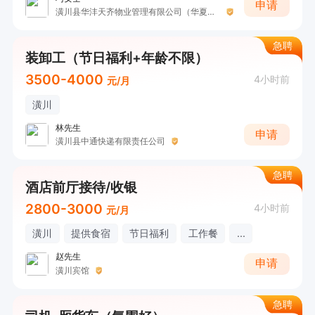
申请
潢川县华沣天齐物业管理有限公司（华夏花城物业）
急聘
装卸工（节日福利+年龄不限）
3500-4000
4小时前
元/月
潢川
林先生
申请
潢川县中通快递有限责任公司
急聘
酒店前厅接待/收银
2800-3000
4小时前
元/月
潢川
提供食宿
节日福利
工作餐
...
赵先生
申请
潢川宾馆
急聘