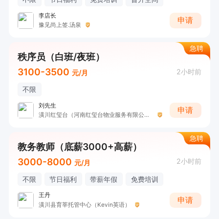
李店长
申请
豫见尚上签.汤泉
急聘
秩序员（白班/夜班）
3100-3500
2小时前
元/月
不限
刘先生
申请
潢川红玺台（河南红玺台物业服务有限公司）
急聘
教务教师（底薪3000+高薪）
3000-8000
2小时前
元/月
不限
节日福利
带薪年假
免费培训
王丹
申请
潢川县育莘托管中心（Kevin英语）