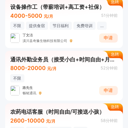
急聘
设备操作工（带薪培训+高工资+社保）
4000-5000
51分钟前
元/月
不限
提供食宿
节日福利
免费培训
...
丁文洁
申请
潢川县奇豫生物科技有限公司
急聘
通讯外勤业务员（接受小白+时间自由+月入8000-20000）
8000-20000
52分钟前
元/月
不限
路先生
申请
畅铭通讯
急聘
农药电话客服（时间自由/可接送小孩）
2600-10000
58分钟前
元/月