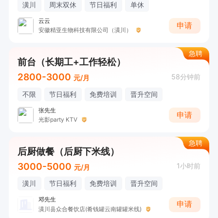
潢川
周末双休
节日福利
单休
云云
申请
安徽精亚生物科技有限公司（潢川）
急聘
前台（长期工+工作轻松）
2800-3000
58分钟前
元/月
不限
节日福利
免费培训
晋升空间
张先生
申请
光影party KTV
急聘
后厨做餐（后厨下米线）
3000-5000
1小时前
元/月
潢川
节日福利
免费培训
晋升空间
邓先生
申请
潢川县众合餐饮店(肴钱罐云南罐罐米线)