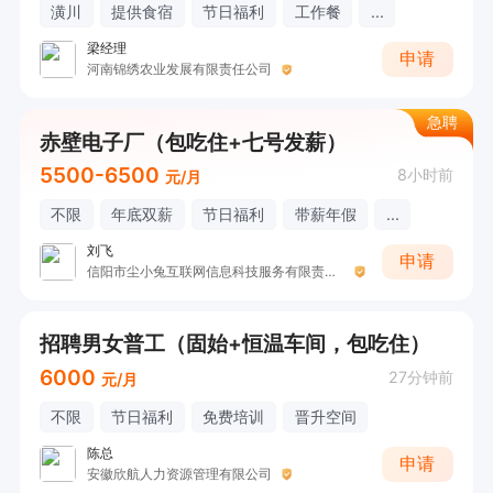
潢川
提供食宿
节日福利
工作餐
...
梁经理
申请
河南锦绣农业发展有限责任公司
急聘
赤壁电子厂（包吃住+七号发薪）
5500-6500
8小时前
元/月
不限
年底双薪
节日福利
带薪年假
...
刘飞
申请
信阳市尘小兔互联网信息科技服务有限责任公司
招聘男女普工（固始+恒温车间，包吃住）
6000
27分钟前
元/月
不限
节日福利
免费培训
晋升空间
陈总
申请
安徽欣航人力资源管理有限公司