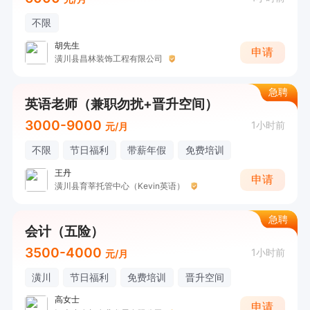
不限
胡先生
申请
潢川县昌林装饰工程有限公司
急聘
英语老师（兼职勿扰+晋升空间）
3000-9000
1小时前
元/月
不限
节日福利
带薪年假
免费培训
王丹
申请
潢川县育莘托管中心（Kevin英语）
急聘
会计（五险）
3500-4000
1小时前
元/月
潢川
节日福利
免费培训
晋升空间
高女士
申请