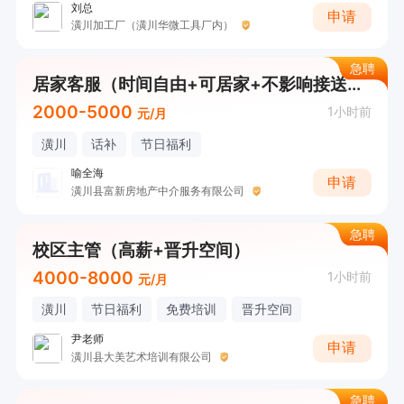
刘总
申请
潢川加工厂（潢川华微工具厂内）
急聘
居家客服（时间自由+可居家+不影响接送小孩）
2000-5000
1小时前
元/月
潢川
话补
节日福利
喻全海
申请
潢川县富新房地产中介服务有限公司
急聘
校区主管（高薪+晋升空间）
4000-8000
1小时前
元/月
潢川
节日福利
免费培训
晋升空间
尹老师
申请
潢川县大美艺术培训有限公司
急聘