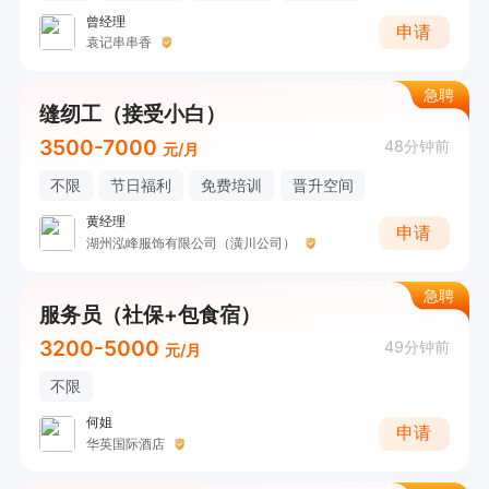
曾经理
申请
袁记串串香
急聘
缝纫工（接受小白）
3500-7000
48分钟前
元/月
不限
节日福利
免费培训
晋升空间
黄经理
申请
湖州泓峰服饰有限公司（潢川公司）
急聘
服务员（社保+包食宿）
3200-5000
49分钟前
元/月
不限
何姐
申请
华英国际酒店