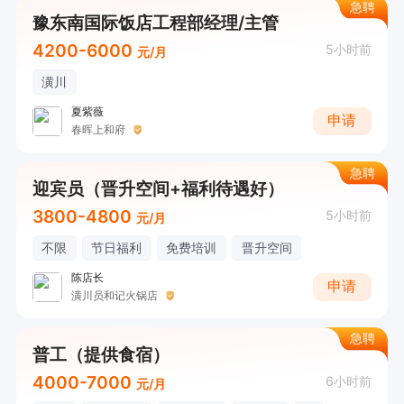
急聘
豫东南国际饭店工程部经理/主管
4200-6000
5小时前
元/月
潢川
夏紫薇
申请
春晖上和府
急聘
迎宾员（晋升空间+福利待遇好）
3800-4800
5小时前
元/月
不限
节日福利
免费培训
晋升空间
陈店长
申请
潢川员和记火锅店
急聘
普工（提供食宿）
4000-7000
6小时前
元/月