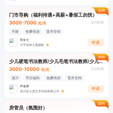
急聘
门市导购（福利待遇+高薪+暑假工勿扰）
3000-7000
3小时前
元/月
不限
免费培训
晋升空间
宋女士
申请
大宇叔叔儿童摄影
急聘
少儿硬笔书法教师/少儿毛笔书法教师/少儿美术教师/校区主管
3000-10000
3小时前
元/月
潢川
节日福利
免费培训
晋升空间
尹老师
申请
潢川县大美艺术培训有限公司
急聘
房管员（氛围好）