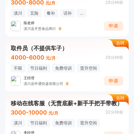
3000-8000
28分钟前
元/月
潢川
五险
餐补
话补
...
陈老师
申请
潢川县开垦食品商行
急聘
取件员（不提供车子）
4000-6000
28分钟前
元/月
不限
节日福利
免费培训
晋升空间
王经理
申请
潢川县申通快递有限公司
急聘
移动在线客服（无责底薪+新手手把手带教）
3000-10000
32分钟前
元/月
潢川
节日福利
免费培训
晋升空间
李经理