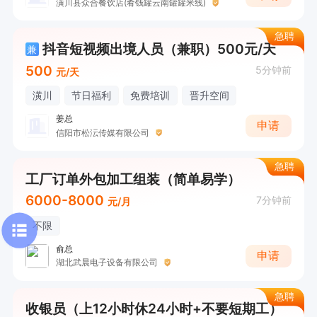
潢川县众合餐饮店(肴钱罐云南罐罐米线)
急聘
抖音短视频出境人员（兼职）500元/天
兼
500
5分钟前
元/天
潢川
节日福利
免费培训
晋升空间
姜总
申请
信阳市松沄传媒有限公司
急聘
工厂订单外包加工组装（简单易学）
6000-8000
7分钟前
元/月
不限
俞总
申请
湖北武晨电子设备有限公司
急聘
收银员（上12小时休24小时+不要短期工）