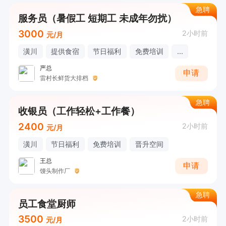
急聘
服务员（暑假工 短期工 未成年勿扰）
3000
2小时前
元/月
潢川
提供食宿
节日福利
免费培训
...
严总
申请
雷村长鲜货大排档
急聘
收银员（工作轻松+工作餐）
2400
2小时前
元/月
潢川
节日福利
免费培训
晋升空间
王总
申请
馒头制作厂
急聘
员工食堂厨师
3500
2小时前
元/月