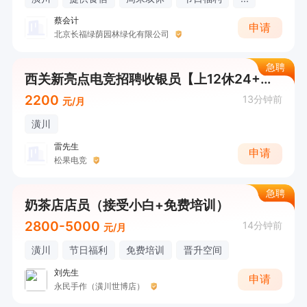
蔡会计
申请
北京长福绿荫园林绿化有限公司
急聘
西关新亮点电竞招聘收银员【上12休24+工作轻松】
2200
13分钟前
元/月
潢川
雷先生
申请
松果电竞
急聘
奶茶店店员（接受小白+免费培训）
2800-5000
14分钟前
元/月
潢川
节日福利
免费培训
晋升空间
刘先生
申请
永民手作（潢川世博店）