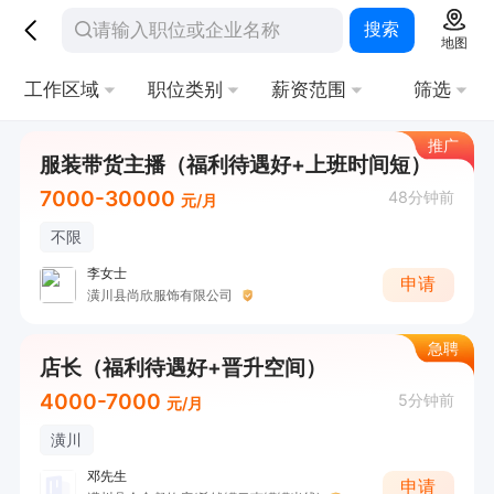
搜索
地图
工作区域
职位类别
薪资范围
筛选
推广
服装带货主播（福利待遇好+上班时间短）
7000-30000
48分钟前
元/月
不限
李女士
申请
潢川县尚欣服饰有限公司
急聘
店长（福利待遇好+晋升空间）
4000-7000
5分钟前
元/月
潢川
邓先生
申请