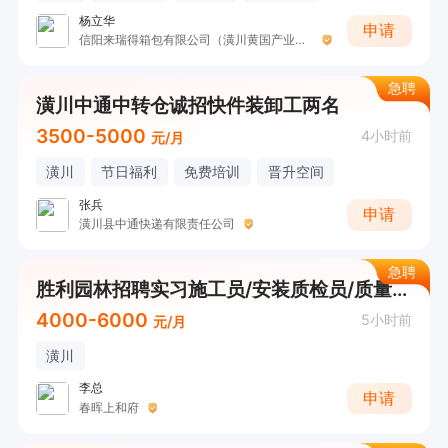
杨立华
申请
信阳来瑞得箱包有限公司（潢川黄国产业园）
急聘
潢川中通中转仓诚招快件装卸工两名
3500-5000
4小时前
元/月
潢川
节日福利
免费培训
晋升空间
张兵
申请
潢川县中通快递有限责任公司
急聘
胜利园林招聘实习施工员/安装质检员/质量质检员/塔吊工6名/会计2名、出纳2名
4000-6000
5小时前
元/月
潢川
李总
申请
春晖上和府