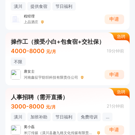
潢川
提供食宿
节日福利
程经理
申请
上品酒庄
急聘
操作工（接受小白+包食宿+交社保）
4000-8000
19分钟前
元/月
不限
唐女士
申请
河南鑫征宇纺织科技有限责任公司
急聘
人事招聘（需开直播）
3000-8000
21分钟前
元/月
潢川
加班补助
节日福利
免费培训
...
黄小磊
申请
米汀传媒（潢川县趣九格文化传媒有限责任公司）