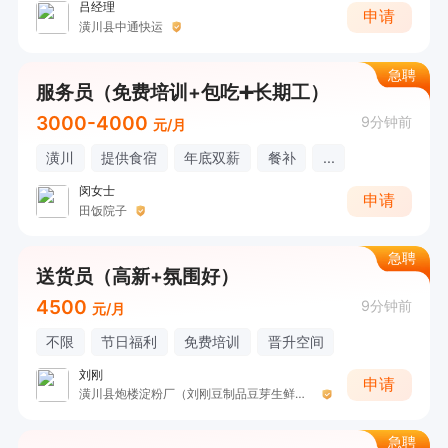
吕经理
申请
潢川县中通快运
急聘
服务员（免费培训+包吃➕长期工）
3000-4000
9分钟前
元/月
潢川
提供食宿
年底双薪
餐补
...
闵女士
申请
田饭院子
急聘
送货员（高新+氛围好）
4500
9分钟前
元/月
不限
节日福利
免费培训
晋升空间
刘刚
申请
潢川县炮楼淀粉厂（刘刚豆制品豆芽生鲜批发）
急聘