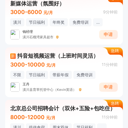
新媒体运营（氛围好）
3000-6000
9分钟前
元/月
潢川
节日福利
年终奖
免费培训
...
钱经理
申请
潢川石榴湾家具超市
急聘
抖音短视频运营（上班时间灵活）
新
3000-10000
11分钟前
元/月
不限
节日福利
带薪年假
免费培训
王丹
申请
潢川县育莘托管中心（Kevin英语）
急聘
北京总公司招聘会计（双休+五险+包吃住）
8000-12000
11分钟前
元/月
潢川
提供食宿
周末双休
节日福利
...