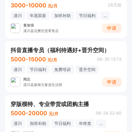
3000-10000
28天前
元/月
潢川
年底双薪
加班补助
节日福利
...
黄加强
申请
潢川县泓樊百货零售店
抖音直播专员（福利待遇好+晋升空间）
5000-15000
06-30 13:13
元/月
潢川
节日福利
免费培训
晋升空间
闻总
申请
潢川县新南方家居生活馆
穿版模特、专业带货或团购主播
5000-20000
06-26 02:40
元/月
潢川
加班补助
节日福利
年终奖
...