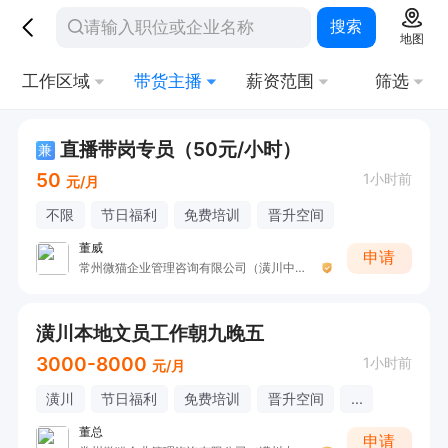
搜索
地图
工作区域
带货主播
薪资范围
筛选
直播带岗专员（50元/小时）
兼
50
1小时前
元/月
不限
节日福利
免费培训
晋升空间
董威
申请
常州微猫企业管理咨询有限公司（潢川中创新航）
潢川本地文员工作朝九晚五
3000-8000
1小时前
元/月
潢川
节日福利
免费培训
晋升空间
...
董总
申请