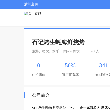
潢川直聘
石记烤生蚝海鲜烧烤
旅游、餐饮、娱乐、休闲 - 餐饮
10-30人
0
50%
341
在招职位
简历查看率
被浏览次
公司简介
石记烤生蚝海鲜烧烤位于潢川，是一家规模为10-