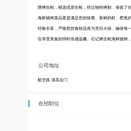
牌烤生蚝，精选优质生蚝，经过独特烤制，保留了
海鲜烧烤菜品更是满足您的味蕾。新鲜的虾、肥美
经验丰富，严格把控食材品质与烹饪火候，确保每
在享受美食的同时倍感温馨。石记烤生蚝海鲜烧烤
海鲜烧烤好去处，欢迎广大食客前来品尝，一同感
公司地址
航空路 潢高后门
在招职位