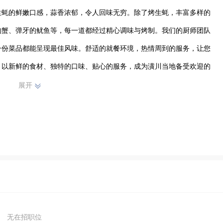
生蚝的鲜嫩口感，蒜香浓郁，令人回味无穷。除了烤生蚝，丰富多样的
的蟹、弹牙的鱿鱼等，每一道都经过精心调味与烤制。我们的厨师团队
一份菜品都能呈现最佳风味。舒适的就餐环境，热情周到的服务，让您
，以新鲜的食材、独特的口味、贴心的服务，成为潢川当地备受欢迎的
受海鲜烧烤的独特魅力。
展开
无在招职位