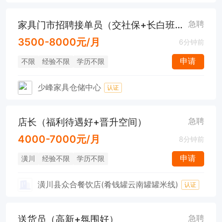
家具门市招聘接单员（交社保+长白班+不需要外出跑业务）
急聘
3500-8000元/月
6分钟前
申请
不限
经验不限
学历不限
少峰家具仓储中心
认证
店长（福利待遇好+晋升空间）
急聘
4000-7000元/月
8分钟前
申请
潢川
经验不限
学历不限
潢川县众合餐饮店(肴钱罐云南罐罐米线)
认证
送货员（高新+氛围好）
急聘