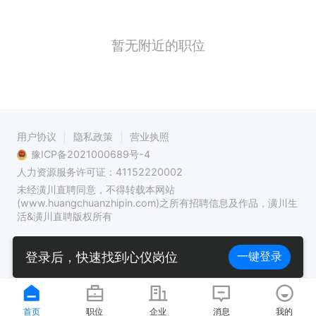
暂无附近的职位
用户协议
隐私政策
营业执照
豫ICP备2021000689号-4
人力资源服务许可证：41152220002
未经潢川直聘同意，不得转载本网站
(www.huangchuanzhipin.com)之所有招聘信息及作品，潢川生
活&潢川直聘版权所有
登录后，快速找到心仪岗位
一键登录
首页
职位
企业
消息
我的