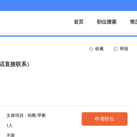
首页
职位搜索
简
收藏
举报
话直接联系）
文体培训 - 幼教/早教
申请职位
1人
不限