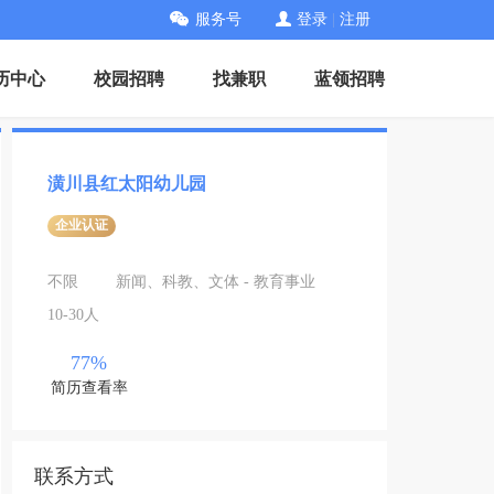
服务号
登录
|
注册
历中心
校园招聘
找兼职
蓝领招聘
潢川县红太阳幼儿园
企业认证
不限
新闻、科教、文体 - 教育事业
10-30人
77%
简历查看率
联系方式