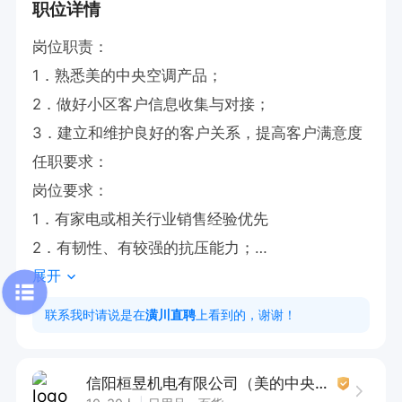
职位详情
岗位职责：

1．熟悉美的中央空调产品；

2．做好小区客户信息收集与对接；

3．建立和维护良好的客户关系，提高客户满意度
任职要求：

岗位要求：

1．有家电或相关行业销售经验优先

2．有韧性、有较强的抗压能力；

展开
3．善于与人沟通，可以抓住用户痛点

薪资待遇：底薪3000+提成+奖金+各种团建+定期
联系我时请说是在
潢川直聘
上看到的，谢谢！
团队培训+每周有调休。

有意向🉑电话沟通，请告知【潢川直聘】看到的😊
信阳桓昱机电有限公司（美的中央空调）