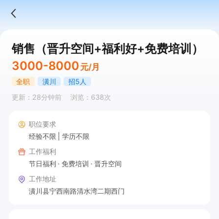
销售（晋升空间+福利好+免费培训）
3000-8000
元/月
全职
潢川
招5人
更新：28分钟前
浏览：638次
职位要求
经验不限
学历不限
工作福利
节日福利
免费培训
晋升空间
工作地址
潢川县宁西南路清水湾二期西门