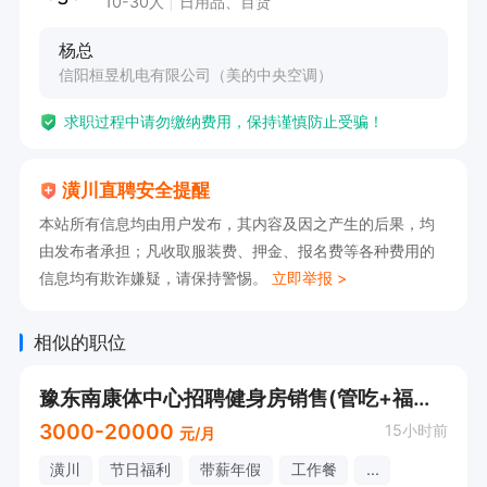
10-30人
日用品、百货
杨总
信阳桓昱机电有限公司（美的中央空调）
求职过程中请勿缴纳费用，保持谨慎防止受骗！
潢川直聘安全提醒
本站所有信息均由用户发布，其内容及因之产生的后果，均
由发布者承担；凡收取服装费、押金、报名费等各种费用的
信息均有欺诈嫌疑，请保持警惕。
立即举报 >
相似的职位
豫东南康体中心招聘健身房销售(管吃+福利待遇好)
3000-20000
15小时前
元/月
潢川
节日福利
带薪年假
工作餐
...