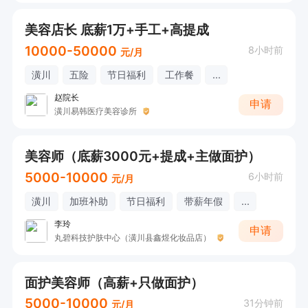
美容店长 底薪1万+手工+高提成
10000-50000
8小时前
元/月
潢川
五险
节日福利
工作餐
...
赵院长
申请
潢川易韩医疗美容诊所
美容师（底薪3000元+提成+主做面护）
5000-10000
6小时前
元/月
潢川
加班补助
节日福利
带薪年假
...
李玲
申请
丸碧科技护肤中心（潢川县鑫煜化妆品店）
面护美容师（高薪+只做面护）
5000-10000
31分钟前
元/月