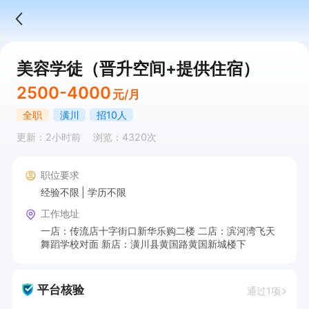
美容学徒（晋升空间+提供住宿）
2500-4000
元/月
全职
潢川
招10人
更新：2小时前
浏览：4320次
职位要求
经验不限
学历不限
工作地址
一店：传流店十字街口新华乐购二楼 二店：滨河湾飞天
舞蹈学校对面 新店：潢川县黄国路黄国新城楼下
平台核验
通过1项