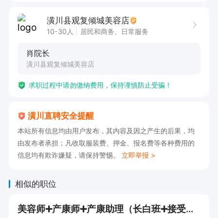
4. 积极与客户沟通交流，了解客户需求并提供优
潢川县观复倾城美容店
质服务。

10-30人
居民和商务、日常服务
5. 不断提升自身专业知识和服务水平，为客户提
肖院长
供个性化美容方案。

潢川县观复倾城美容店
一店：传流店十字街口新华乐购二楼

求职过程中请勿缴纳费用，保持谨慎防止受骗！
 二店：滨河湾飞天舞蹈学校对面

新店：潢川县黄国路黄国新城楼下

潢川直聘安全提醒
有意向可以电话沟通，请告知潢川直聘看到的！
本站所有信息均由用户发布，其内容及因之产生的后果，均
由发布者承担；凡收取服装费、押金、报名费等各种费用的
信息均有欺诈嫌疑，请保持警惕。
立即举报 >
相似的职位
美容师➕产康师➕产康助理（长白班➕接受小白➕有师傅带）