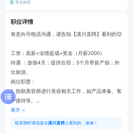
营业执照
职位详情
有意向🉑电话沟通，请告知【潢川直聘】看到的😊 

工资：底薪+业绩提成+奖金（月薪2000）

待遇 ：放假4天；提供住宿；3个月带薪产假；外
出旅游。

岗位职责：

1. 协助美容师进行美容相关工作，如产品准备、客
户接待等。

展开
2. 学习并掌握美容技能，包括皮肤护理、按摩手
法等。

联系我时请说是在
潢川直聘
上看到的，谢谢！
3. 参与店铺日常运营，保持工作区域整洁有序。
