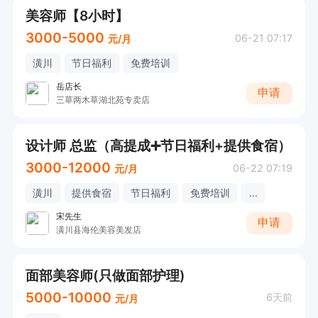
美容师【8小时】
3000-5000
06-21 07:17
元/月
潢川
节日福利
免费培训
岳店长
申请
三草两木草湖北苑专卖店
设计师 总监（高提成➕节日福利+提供食宿）
3000-12000
06-22 07:19
元/月
潢川
提供食宿
节日福利
免费培训
...
宋先生
申请
潢川县海伦美容美发店
面部美容师(只做面部护理)
5000-10000
6天前
元/月