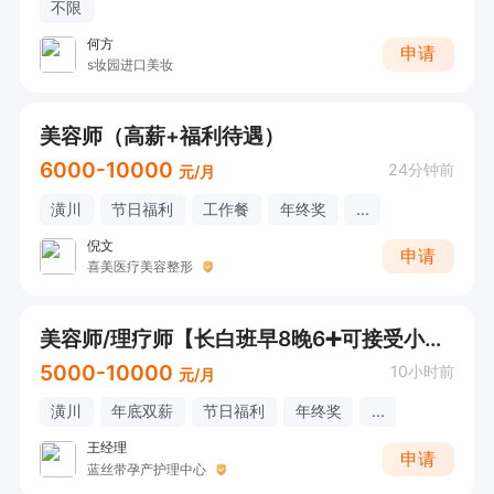
不限
何方
申请
s妆园进口美妆
美容师（高薪+福利待遇）
6000-10000
24分钟前
元/月
潢川
节日福利
工作餐
年终奖
...
倪文
申请
喜美医疗美容整形
美容师/理疗师【长白班早8晚6➕可接受小白➕包教包会】
5000-10000
10小时前
元/月
潢川
年底双薪
节日福利
年终奖
...
王经理
申请
蓝丝带孕产护理中心