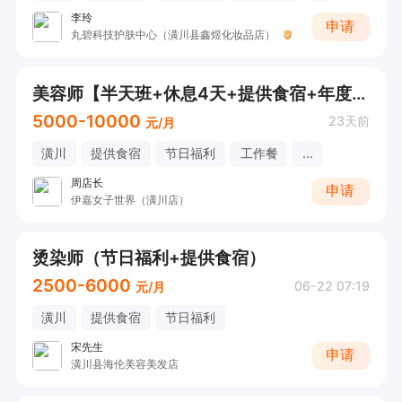
李玲
申请
丸碧科技护肤中心（潢川县鑫煜化妆品店）
美容师【半天班+休息4天+提供食宿+年度旅游】
5000-10000
23天前
元/月
潢川
提供食宿
节日福利
工作餐
...
周店长
申请
伊嘉女子世界（潢川店）
烫染师（节日福利+提供食宿）
2500-6000
06-22 07:19
元/月
潢川
提供食宿
节日福利
宋先生
申请
潢川县海伦美容美发店