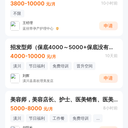
3800-10000
10小时前
元/月
不限
王经理
申请
蓝丝带孕产护理中心
招发型师（保底4000～5000+保底没有业绩要求）
4000-10000
10天前
元/月
潢川
节日福利
免费培训
晋升空间
刘辉
申请
潢川县喜欢理美发店
美容师，美容店长、护士、医美销售、医美咨询师、医美运营 5大岗位同时在招
5000-8000
8小时前
元/月
潢川
节日福利
工作餐
免费培训
...
赵院长