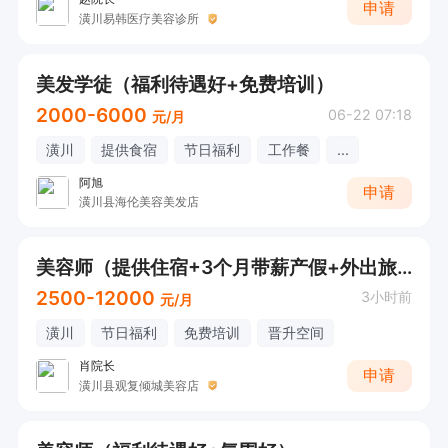
申请
潢川易韩医疗美容诊所
美发学徒（福利待遇好+免费培训）
2000-6000
06-22 07:18
元/月
潢川
提供食宿
节日福利
工作餐
...
阿旭
申请
潢川县海伦美容美发店
美容师（提供住宿+3个月带薪产假+外出旅游）
2500-12000
3小时前
元/月
潢川
节日福利
免费培训
晋升空间
肖院长
申请
潢川县观复倾城美容店