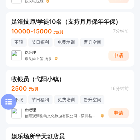
畅玩电玩城
足浴技师/学徒10名（支持月月保年年保）
10000-15000
7分钟前
元/月
不限
节日福利
免费培训
晋升空间
刘经理
申请
豫见尚上签.汤泉
收银员（弋阳小镇）
2500
16分钟前
元/月
不限
节日福利
免费培训
晋升空间
焦经理
申请
信阳观湖集屿文化旅游有限公司（潢川县光州欢乐水世界）
娱乐场所半天班店员