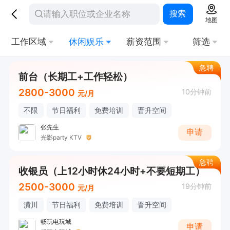
搜索
地图
工作区域
休闲娱乐
薪资范围
筛选
急聘
前台（长期工+工作轻松）
2800-3000
10分钟前
元/月
不限
节日福利
免费培训
晋升空间
张先生
申请
光影party KTV
急聘
收银员（上12小时休24小时+不要短期工）
2500-3000
19分钟前
元/月
潢川
节日福利
免费培训
晋升空间
畅玩电玩城
申请