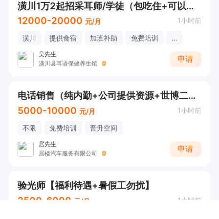
潢川1万2起招采耳师/学徒（包吃住+可以教）
12000-20000
1小时前
元/月
潢川
提供食宿
加班补助
免费培训
...
吴先生
申请
潢川县耳语保健养生馆
电话销售（纯内勤+公司提供资源+世博二期店）
5000-10000
1小时前
元/月
不限
免费培训
晋升空间
居先生
申请
居楼汽车服务有限公司
验光师【福利待遇+暑假工勿扰】
2500-6000
1小时前
元/月
潢川