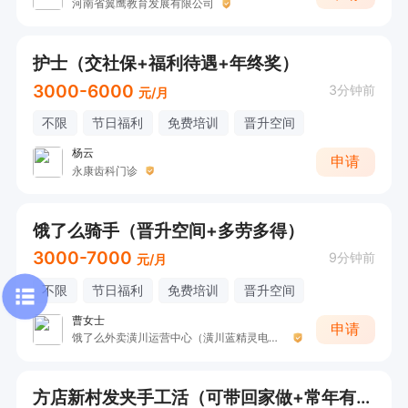
河南省翼鹰教育发展有限公司
护士（交社保+福利待遇+年终奖）
3000-6000
3分钟前
元/月
不限
节日福利
免费培训
晋升空间
杨云
申请
永康齿科门诊
饿了么骑手（晋升空间+多劳多得）
3000-7000
9分钟前
元/月
不限
节日福利
免费培训
晋升空间
曹女士
申请
饿了么外卖潢川运营中心（潢川蓝精灵电子商务有限公司 ）
方店新村发夹手工活（可带回家做+常年有活）