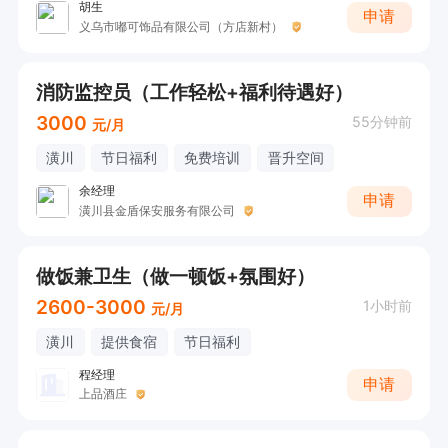
胡生
申请
义乌市嘟可饰品有限公司（方店新村）
消防监控员（工作轻松+福利待遇好）
3000
55分钟前
元/月
潢川
节日福利
免费培训
晋升空间
余经理
申请
潢川县金盾保安服务有限公司
做饭兼卫生（做一顿饭+氛围好）
2600-3000
1小时前
元/月
潢川
提供食宿
节日福利
程经理
申请
上品酒庄