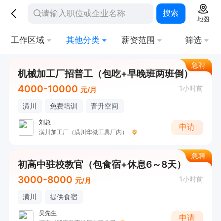
搜索
地图
工作区域
其他分类
薪资范围
筛选
急聘
机械加工厂招普工（包吃+早晚班两班倒）
4000-10000
1小时前
元/月
潢川
免费培训
晋升空间
刘总
申请
潢川加工厂（潢川华微工具厂内）
急聘
初高中驻校教官（包食宿+休息6～8天）
3000-8000
1小时前
元/月
潢川
提供食宿
吴先生
申请