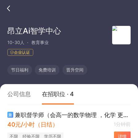
昂立Ai智学中心
10-30人
教育事业
企业认证
节日福利
免费培训
晋升空间
公司信息
在招职位 · 4
兼职督学师（会高一的数学物理 ，化学 更好➕40元/小时）
兼
40元/小时（日结）
1分钟前
不限
经验不限
学历不限
详情