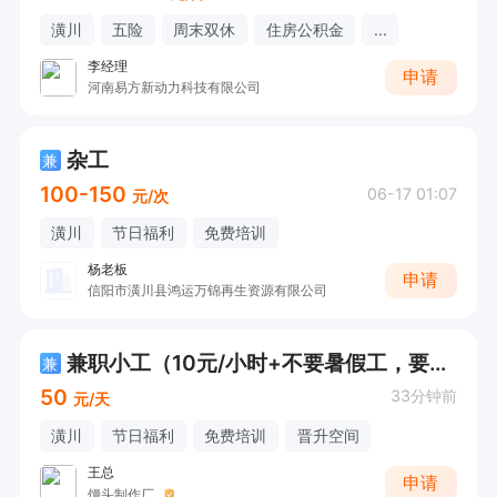
潢川
五险
周末双休
住房公积金
...
李经理
申请
河南易方新动力科技有限公司
杂工
兼
100-150
06-17 01:07
元/次
潢川
节日福利
免费培训
杨老板
申请
信阳市潢川县鸿运万锦再生资源有限公司
兼职小工（10元/小时+不要暑假工，要长期稳定的）
兼
50
33分钟前
元/天
潢川
节日福利
免费培训
晋升空间
王总
申请
馒头制作厂