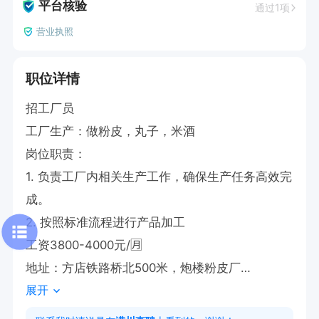
平台核验
通过1项
营业执照
职位详情
招工厂员

工厂生产：做粉皮，丸子，米酒

岗位职责：

1. 负责工厂内相关生产工作，确保生产任务高效完
成。

2. 按照标准流程进行产品加工

工资3800-4000元/🈷️

地址：方店铁路桥北500米，炮楼粉皮厂

展开
有意向🉑电话沟通，请告知【潢川直聘】看到的😊