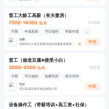
普工大龄工高薪（有夫妻房）
7500-14500
5小时前
元/月
不限
年底双薪
节日福利
带薪年假
...
刘辉
申请
信阳市尘小兔互联网信息科技服务有限责任公司
普工（做老豆腐➕接受小白）
3000-4500
29天前
元/月
不限
节日福利
免费培训
晋升空间
邹总
申请
潢川县潢豆香豆制品有限公司
设备操作工（带薪培训+高工资+社保）