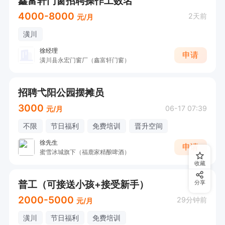
鑫富轩门窗招聘操作工数名
4000-8000
2天前
元/月
潢川
徐经理
申请
潢川县永宏门窗厂（鑫富轩门窗）
招聘弋阳公园摆摊员
3000
06-17 07:39
元/月
不限
节日福利
免费培训
晋升空间
徐先生
申请
蜜雪冰城旗下（福鹿家精酿啤酒）
收藏
普工（可接送小孩+接受新手）
分享
2000-5000
29分钟前
元/月
潢川
节日福利
免费培训