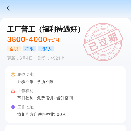
工厂普工（福利待遇好）
3800-4000
元/月
全职
不限
招3人
更新：6月4日
浏览：4921次
职位要求
经验不限
学历不限
工作福利
节日福利
免费培训
晋升空间
工作地址
潢川县方店铁路桥北500米