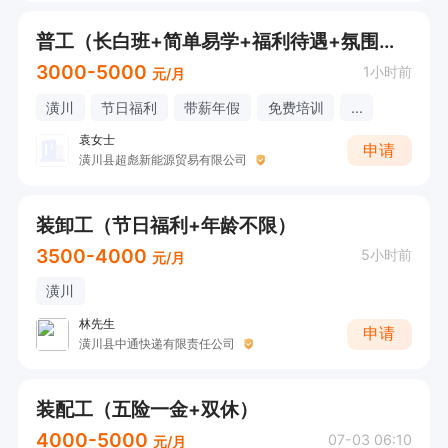
普工（长白班+简单易学+福利待遇+氛围好）
3000-5000
1小时前
元/月
潢川
节日福利
带薪年假
免费培训
...
袁女士
申请
潢川县超彪新能源贸易有限公司
装卸工（节日福利+年龄不限）
3500-4000
5小时前
元/月
潢川
林先生
申请
潢川县中通快递有限责任公司
装配工（五险一金+双休）
4000-5000
07-03 06:10
元/月