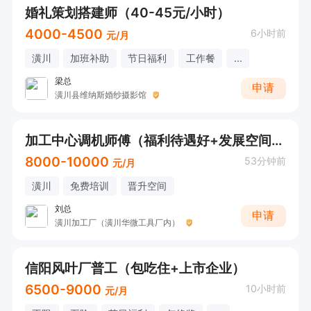
婚礼策划搭建师（40-45元/小时）
4000-4500
6小时前
元/月
潢川
加班补助
节日福利
工作餐
...
梁总
申请
潢川县维纳斯婚纱摄影馆
加工中心调机师傅（福利待遇好+发展空间大）
8000-10000
53分钟前
元/月
潢川
免费培训
晋升空间
刘总
申请
潢川加工厂（潢川华微工具厂内）
信阳风叶厂普工（包吃住+上市企业）
6500-9000
10小时前
元/月