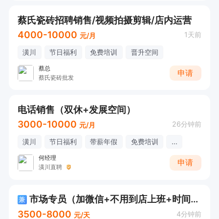
蔡氏瓷砖招聘销售/视频拍摄剪辑/店内运营
4000-10000
1天前
元/月
潢川
节日福利
免费培训
晋升空间
蔡总
申请
蔡氏瓷砖批发
电话销售（双休+发展空间）
3000-10000
26分钟前
元/月
潢川
节日福利
带薪年假
免费培训
...
何经理
申请
潢川直聘
市场专员（加微信+不用到店上班+时间自由)
兼
3500-8000
4分钟前
元/天