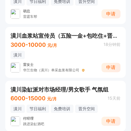
潢川
节日福利
免费培训
晋升空间
胡总
申请
雷霆车帮
潢川血浆站宣传员（五险一金+包吃住+晋升空间）
3000-10000
18分钟前
元/月
潢川
雷女士
申请
华兰生物（潢川）单采血浆有限公司
潢川染缸派对市场经理/男女歌手 气氛组
6000-15000
15天前
元/月
潢川
节日福利
免费培训
晋升空间
付经理
申请
跳进染缸酒吧