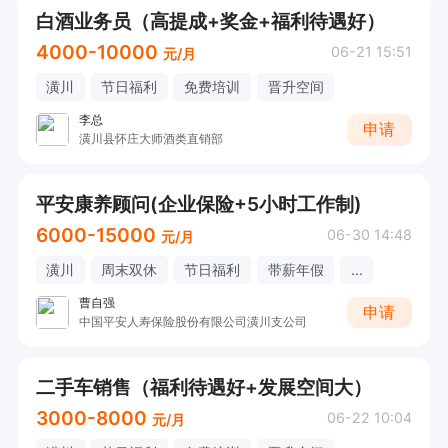
白酒业务员（高提成+奖金+福利待遇好）
4000-10000
06-21 15:51
元/月
潢川
节日福利
免费培训
晋升空间
李总
申请
潢川县怀庄大师酒类直销部
平安康养顾问(企业保险+5小时工作制)
6000-15000
06-30 14:48
元/月
潢川
周末双休
节日福利
带薪年假
...
曹自强
申请
中国平安人寿保险股份有限公司潢川支公司
二手车销售（福利待遇好+发展空间大）
3000-8000
06-22 10:04
元/月