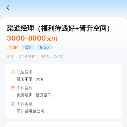
渠道经理（福利待遇好+晋升空间）
3000-8000
元/月
全职
潢川
招5人
更新：24分钟前
浏览：727次
职位要求
经验不限
大专
工作福利
免费培训
晋升空间
工作地址
潢川县电信公司