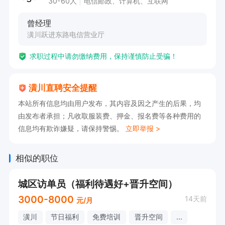
30-60人
电信邮政、计算机、互联网
曾经理
潢川跃进东路电信营业厅
求职过程中请勿缴纳费用，保持谨慎防止受骗！
潢川直聘安全提醒
本站所有信息均由用户发布，其内容及因之产生的后果，均
由发布者承担；凡收取服装费、押金、报名费等各种费用的
信息均有欺诈嫌疑，请保持警惕。
立即举报 >
相似的职位
城区访单员（福利待遇好+晋升空间）
3000-8000
14天前
元/月
潢川
节日福利
免费培训
晋升空间
...