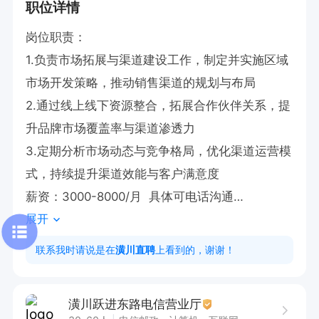
职位详情
岗位职责：

1.负责市场拓展与渠道建设工作，制定并实施区域
市场开发策略，推动销售渠道的规划与布局

2.通过线上线下资源整合，拓展合作伙伴关系，提
升品牌市场覆盖率与渠道渗透力

3.定期分析市场动态与竞争格局，优化渠道运营模
式，持续提升渠道效能与客户满意度

薪资：3000-8000/月  具体可电话沟通

展开
有意向🉑电话沟通，请告知【潢川直聘】看到的😊
联系我时请说是在
潢川直聘
上看到的，谢谢！
潢川跃进东路电信营业厅