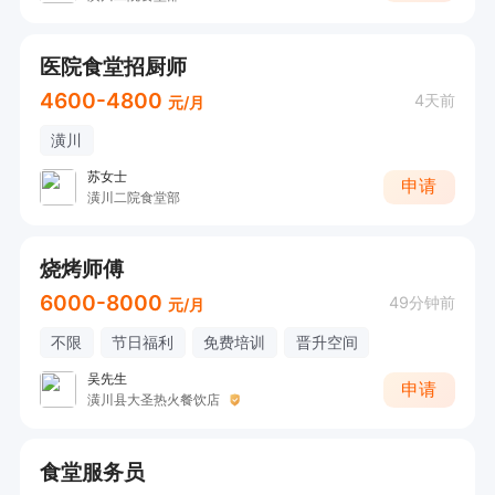
医院食堂招厨师
4600-4800
4天前
元/月
潢川
苏女士
申请
潢川二院食堂部
烧烤师傅
6000-8000
49分钟前
元/月
不限
节日福利
免费培训
晋升空间
吴先生
申请
潢川县大圣热火餐饮店
食堂服务员