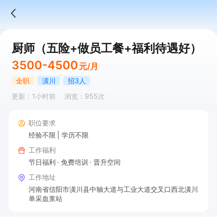
厨师（五险+做员工餐+福利待遇好）
3500-4500
元/月
全职
潢川
招3人
更新：1小时前
浏览：955次
职位要求
经验不限
学历不限
工作福利
节日福利
免费培训
晋升空间
工作地址
河南省信阳市潢川县中轴大道与工业大道交叉口西北潢川
单采血浆站