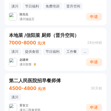
潢川
节日福利
免费培训
晋升空间
陈先生
申请
潢川油边王
本地菜 /信阳菜 厨师（晋升空间）
7000-8000
28分钟前
元/月
潢川
提供食宿
节日福利
工作餐
...
赵建林
申请
潢川宾馆
第二人民医院招早餐师傅
4500-4800
30天前
元/月
潢川
苏女士
申请
潢川二院食堂部