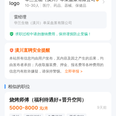
福利待遇：3500-4500/月   购买五险

10-30人
医疗、药品、器械、保健品
有意向🉑电话沟通，请告知【潢川直聘】看到的😊
雷经理
华兰生物（潢川）单采血浆有限公司
求职过程中请勿缴纳费用，保持谨慎防止受骗！
潢川直聘安全提醒
本站所有信息均由用户发布，其内容及因之产生的后果，均
由发布者承担；凡收取服装费、押金、报名费等各种费用的
信息均有欺诈嫌疑，请保持警惕。
立即举报 >
相似的职位
烧烤师傅（福利待遇好+晋升空间）
5000-8000
9天前
元/月