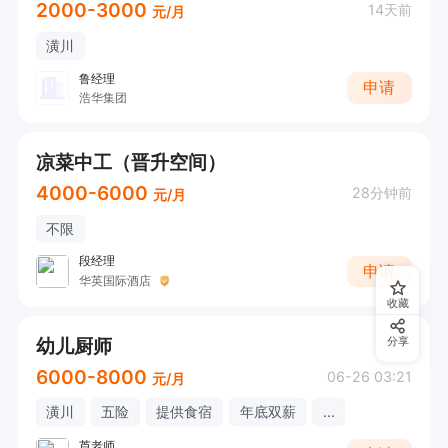
2000-3000
14天前
元/月
潢川
鲁经理
申请
浩华集团
凉菜中工（晋升空间）
4000-6000
28分钟前
元/月
不限
段经理
申请
华英国际酒店
收藏
幼儿厨师
分享
6000-8000
06-26 03:21
元/月
潢川
五险
提供食宿
年底双薪
...
芦老师