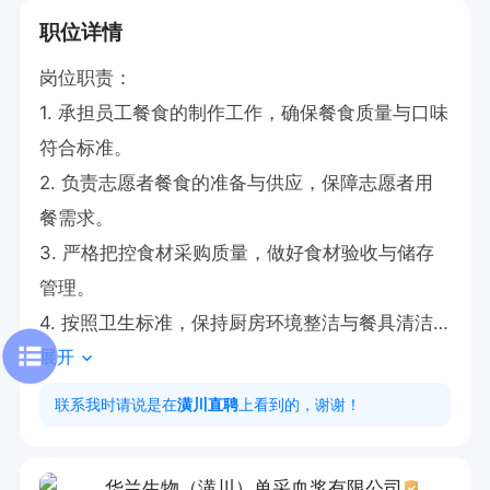
职位详情
岗位职责：

1. 承担员工餐食的制作工作，确保餐食质量与口味
符合标准。

2. 负责志愿者餐食的准备与供应，保障志愿者用
餐需求。

3. 严格把控食材采购质量，做好食材验收与储存
管理。

4. 按照卫生标准，保持厨房环境整洁与餐具清洁
展开
消毒。

5. 合理规划食材用量，控制成本，避免浪费。

联系我时请说是在
潢川直聘
上看到的，谢谢！
6. 积极收集员工和志愿者对餐食的反馈意见，不断
改进菜品

华兰生物（潢川）单采血浆有限公司