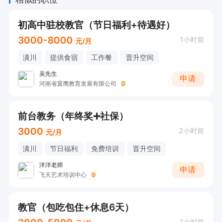
初高中驻校教官（节日福利+待遇好）
3000-8000
1小时前
元/月
潢川
提供食宿
工作餐
晋升空间
吴先生
申请
河南省翼鹰教育发展有限公司
前台教务（年终奖➕社保）
3000
2小时前
元/月
潢川
节日福利
免费培训
晋升空间
洋洋老师
申请
飞天艺术培训中心
教官（包吃包住+休息6天）
1小时前