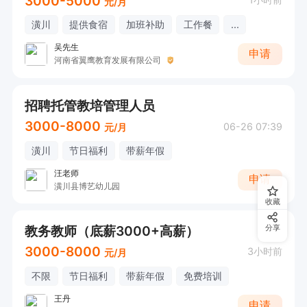
3000-5000
元/月
潢川
提供食宿
加班补助
工作餐
...
吴先生
申请
河南省翼鹰教育发展有限公司
招聘托管教培管理人员
3000-8000
06-26 07:39
元/月
潢川
节日福利
带薪年假
汪老师
申请
潢川县博艺幼儿园
收藏
教务教师（底薪3000+高薪）
分享
3000-8000
3小时前
元/月
不限
节日福利
带薪年假
免费培训
王丹
申请