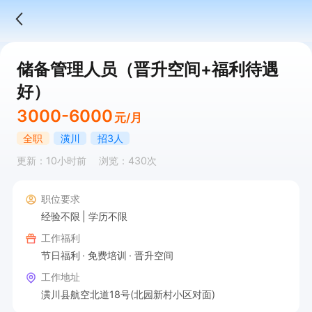
储备管理人员（晋升空间+福利待遇
好）
3000-6000
元/月
全职
潢川
招3人
更新：10小时前
浏览：430次
职位要求
经验不限
学历不限
工作福利
节日福利
免费培训
晋升空间
工作地址
潢川县航空北道18号(北园新村小区对面)