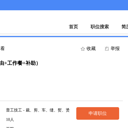
首页
职位搜索
简
查看
收藏
举报
由+工作餐+补助）
普工技工 - 裁、剪、车、缝、熨、烫
申请职位
10人