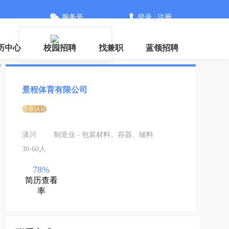
服务号
登录
|
注册
历中心
校园招聘
找兼职
蓝领招聘
景程体育有限公司
企业认证
潢川
制造业 - 包装材料、容器、辅料
30-60人
78%
简历查看
率