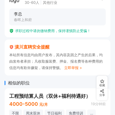
30-60人
其他行业
福利待遇

李总
公司正规管理，按月发薪，工作环境良好，长期稳
春晖上和府
定项目。

求职过程中请勿缴纳费用，保持谨慎防止受骗！
有意向🉑电话沟通，请告知【潢川直聘】看到的😊
潢川直聘安全提醒
本站所有信息均由用户发布，其内容及因之产生的后果，均
由发布者承担；凡收取服装费、押金、报名费等各种费用的
信息均有欺诈嫌疑，请保持警惕。
立即举报 >
相似的职位
收藏
工程预结算人员（双休+福利待遇好）
分享
4000-5000
19分钟前
元/月
不限
周末双休
节日福利
免费培训
...