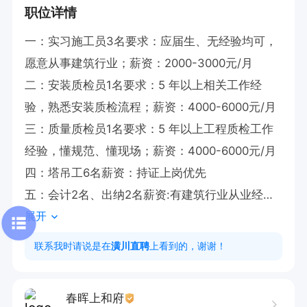
职位详情
一：实习施工员3名要求：应届生、无经验均可，
愿意从事建筑行业；薪资：2000-3000元/月

二：安装质检员1名要求：5 年以上相关工作经
验，熟悉安装质检流程；薪资：4000-6000元/月

三：质量质检员1名要求：5 年以上工程质检工作
经验，懂规范、懂现场；薪资：4000-6000元/月

四：塔吊工6名薪资：持证上岗优先

五：会计2名、出纳2名薪资:有建筑行业从业经验
展开
优先

岗位职责

联系我时请说是在
潢川直聘
上看到的，谢谢！
1. 负责工程施工质量检查，及时发现并解决问题

2. 协助编制工程预决算，确保数据准确无误

春晖上和府
3. 监督塔吊工规范操作，保障施工安全高效
