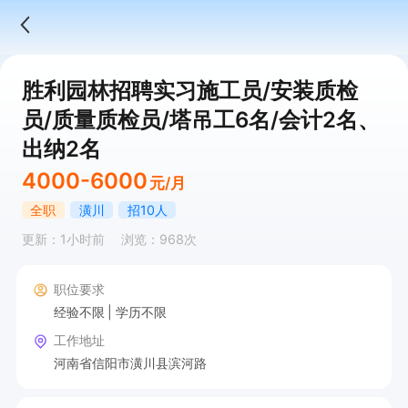
胜利园林招聘实习施工员/安装质检
员/质量质检员/塔吊工6名/会计2名、
出纳2名
4000-6000
元/月
全职
潢川
招10人
更新：1小时前
浏览：968次
职位要求
经验不限
学历不限
工作地址
河南省信阳市潢川县滨河路