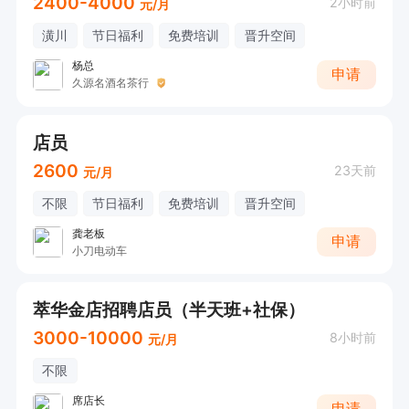
2400-4000
2小时前
元/月
潢川
节日福利
免费培训
晋升空间
杨总
申请
久源名酒名茶行
店员
2600
23天前
元/月
不限
节日福利
免费培训
晋升空间
龚老板
申请
小刀电动车
萃华金店招聘店员（半天班+社保）
3000-10000
8小时前
元/月
不限
席店长
申请