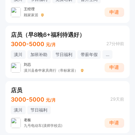
王经理
申请
顾家家居
店员（早8晚6+福利待遇好）
3000-5000
27分钟前
元/月
潢川
加班补助
节日福利
带薪年假
...
刘总
申请
潢川县春申家具商行（帝标家居）
店员
3000-5000
29天前
元/月
潢川
节日福利
老板
申请
九号电动车(潢师学校店)