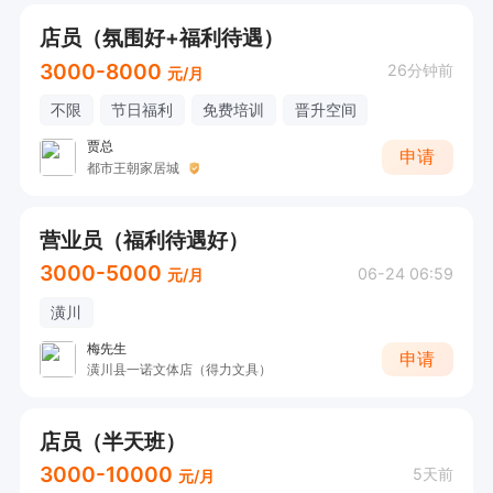
店员（氛围好+福利待遇）
3000-8000
26分钟前
元/月
不限
节日福利
免费培训
晋升空间
贾总
申请
都市王朝家居城
营业员（福利待遇好）
3000-5000
06-24 06:59
元/月
潢川
梅先生
申请
潢川县一诺文体店（得力文具）
店员（半天班）
3000-10000
5天前
元/月