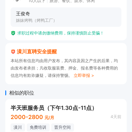
10人以下
旅游、餐饮、娱乐、休闲
作精神。  

王俊奇
4. 能够适应快节奏工作环境，具备一定的体力与
姊妹烤鸭（烤鸭工厂）
耐力。  

求职过程中请勿缴纳费用，保持谨慎防止受骗！
6. 具备良好的沟通能力，能有效处理顾客需求与反
馈。
潢川直聘安全提醒
本站所有信息均由用户发布，其内容及因之产生的后果，均
由发布者承担；凡收取服装费、押金、报名费等各种费用的
信息均有欺诈嫌疑，请保持警惕。
立即举报 >
相似的职位
半天班服务员（下午1.30点-11点）
2000-2800
4天前
元/月
潢川
免费培训
晋升空间