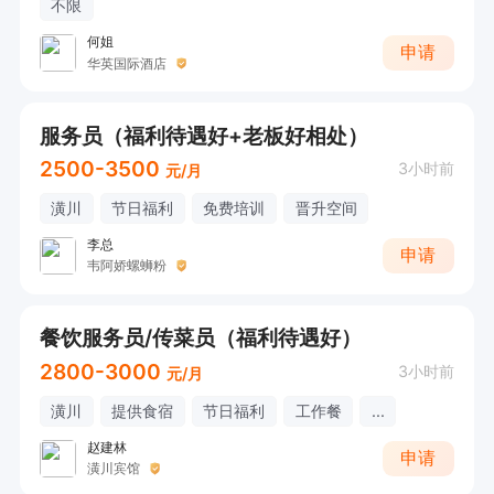
不限
何姐
申请
华英国际酒店
服务员（福利待遇好+老板好相处）
2500-3500
3小时前
元/月
潢川
节日福利
免费培训
晋升空间
李总
申请
韦阿娇螺蛳粉
餐饮服务员/传菜员（福利待遇好）
2800-3000
3小时前
元/月
潢川
提供食宿
节日福利
工作餐
...
赵建林
申请
潢川宾馆