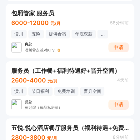
包厢管家 服务员
6000-12000
58分钟前
元/月
潢川
五险
提供食宿
年底双薪
...
冉总
申请
潢川零点派对KTV
服务员（工作餐+福利待遇好+晋升空间）
2600-4000
4天前
元/月
潢川
节日福利
免费培训
晋升空间
娄总
申请
黄记煌（臻品私房菜）
五悦.悦心酒店餐厅服务员（福利待遇+免费培训+暑假工勿扰）
2800-3800
8分钟前
元/月