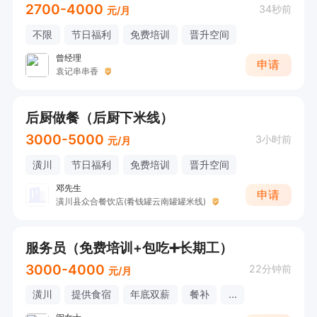
2700-4000
34秒前
元/月
不限
节日福利
免费培训
晋升空间
曾经理
申请
袁记串串香
后厨做餐（后厨下米线）
3000-5000
3小时前
元/月
潢川
节日福利
免费培训
晋升空间
邓先生
申请
潢川县众合餐饮店(肴钱罐云南罐罐米线)
服务员（免费培训+包吃➕长期工）
3000-4000
22分钟前
元/月
潢川
提供食宿
年底双薪
餐补
...