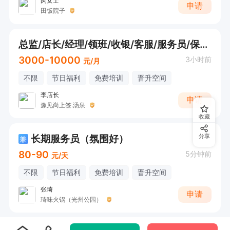
闵女士
申请
田饭院子
总监/店长/经理/领班/收银/客服/服务员/保洁员/家庭厨师
3000-10000
3小时前
元/月
不限
节日福利
免费培训
晋升空间
李店长
申请
豫见尚上签.汤泉
收藏
长期服务员（氛围好）
分享
兼
80-90
5分钟前
元/天
不限
节日福利
免费培训
晋升空间
张琦
申请
琦味火锅（光州公园）