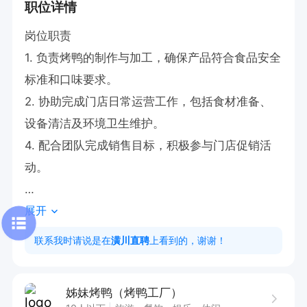
职位详情
岗位职责  

1. 负责烤鸭的制作与加工，确保产品符合食品安全
标准和口味要求。  

2. 协助完成门店日常运营工作，包括食材准备、
设备清洁及环境卫生维护。  

4. 配合团队完成销售目标，积极参与门店促销活
动。  

展开
任职要求  

1. 具备良好的职业素养与责任心，有餐饮或食品行
联系我时请说是在
潢川直聘
上看到的，谢谢！
业相关经验者优先。  

2. 熟悉烤鸭制作流程及相关操作规范。  

姊妹烤鸭（烤鸭工厂）
3. 工作态度积极，具备较强的学习能力和团队协