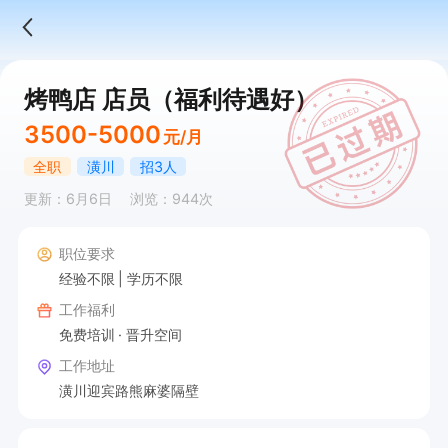
烤鸭店 店员（福利待遇好）
3500-5000
元/月
全职
潢川
招3人
更新：6月6日
浏览：944次
职位要求
经验不限
学历不限
工作福利
免费培训
晋升空间
工作地址
潢川迎宾路熊麻婆隔壁