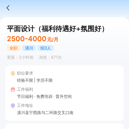
平面设计（福利待遇好+氛围好）
2500-4000
元/月
全职
潢川
招3人
更新：2小时前
浏览：671次
职位要求
经验不限
学历不限
工作福利
节日福利
免费培训
晋升空间
工作地址
潢川县宁西路与二环路交叉口南