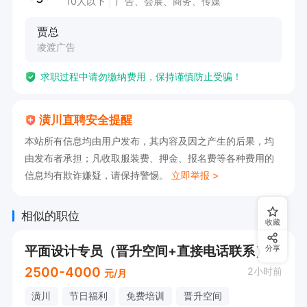
10人以下
广告、会展、商务、传媒
贾总
凌渡广告
求职过程中请勿缴纳费用，保持谨慎防止受骗！
潢川直聘安全提醒
本站所有信息均由用户发布，其内容及因之产生的后果，均
由发布者承担；凡收取服装费、押金、报名费等各种费用的
信息均有欺诈嫌疑，请保持警惕。
立即举报 >
相似的职位
收藏
平面设计专员（晋升空间+直接电话联系）
分享
2500-4000
2小时前
元/月
潢川
节日福利
免费培训
晋升空间