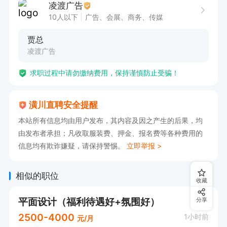
凌渡广告
10人以下
广告、会展、商务、传媒
贾总
凌渡广告
求职过程中请勿缴纳费用，保持谨慎防止受骗！
潢川直聘安全提醒
本站所有信息均由用户发布，其内容及因之产生的后果，均
由发布者承担；凡收取服装费、押金、报名费等各种费用的
信息均有欺诈嫌疑，请保持警惕。
立即举报 >
相似的职位
收藏
平面设计（福利待遇好+氛围好）
分享
2500-4000
1小时前
元/月