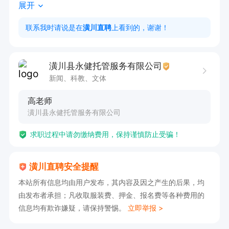
展开
3. 与家长保持密切沟通，及时反馈学生学习情
况，共同促进学生成长。

联系我时请说是在
潢川直聘
上看到的，谢谢！
岗位要求：大专以上学历，要有丰富的教学经验。

有意向请直接电话联系，请告知潢川直聘看到的，
潢川县永健托管服务有限公司
谢谢！
新闻、科教、文体
高老师
潢川县永健托管服务有限公司
求职过程中请勿缴纳费用，保持谨慎防止受骗！
潢川直聘安全提醒
本站所有信息均由用户发布，其内容及因之产生的后果，均
由发布者承担；凡收取服装费、押金、报名费等各种费用的
信息均有欺诈嫌疑，请保持警惕。
立即举报 >