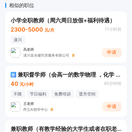
相似的职位
小学全职教师（周六周日放假+福利待遇）
2300-5000
11小时前
元/月
潢川
高老师
申请
潢川县永健托管服务有限公司
兼职督学师（会高一的数学物理 ，化学 更好➕40元/小时）
兼
40
45分钟前
元/小时
不限
节日福利
免费培训
晋升空间
王老师
申请
昂立Ai智学中心
兼职教师（有教学经验的大学生或者在职老师）