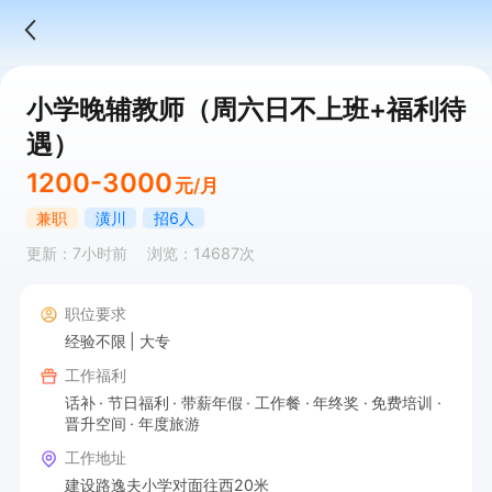
小学晚辅教师（周六日不上班+福利待
遇）
1200-3000
元/月
兼职
潢川
招6人
更新：7小时前
浏览：14687次
职位要求
经验不限
大专
工作福利
话补
节日福利
带薪年假
工作餐
年终奖
免费培训
晋升空间
年度旅游
工作地址
建设路逸夫小学对面往西20米