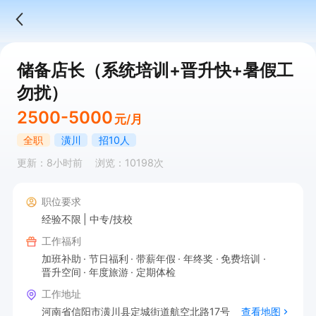
储备店长（系统培训+晋升快+暑假工
勿扰）
2500-5000
元/月
全职
潢川
招10人
更新：8小时前
浏览：10198次
职位要求
经验不限
中专/技校
工作福利
加班补助
节日福利
带薪年假
年终奖
免费培训
晋升空间
年度旅游
定期体检
工作地址
河南省信阳市潢川县定城街道航空北路17号
查看地图