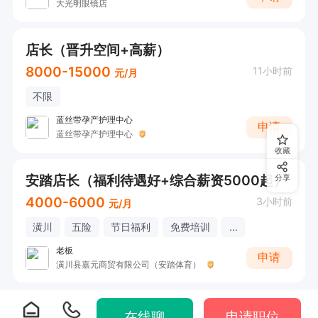
大光明眼镜店
店长（晋升空间+高薪）
8000-15000
11小时前
元/月
不限
蓝丝带孕产护理中心
申请
蓝丝带孕产护理中心
收藏
安踏店长（福利待遇好+综合薪资5000起）
分享
4000-6000
3小时前
元/月
潢川
五险
节日福利
免费培训
...
老板
申请
潢川县嘉元商贸有限公司（安踏体育）
在线聊
申请职位