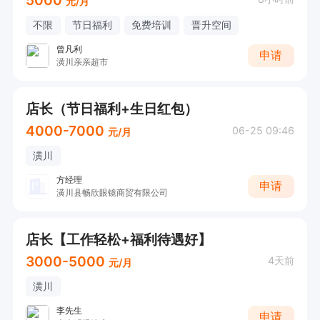
元/月
不限
节日福利
免费培训
晋升空间
曾凡利
申请
潢川亲亲超市
店长（节日福利+生日红包）
4000-7000
06-25 09:46
元/月
潢川
方经理
申请
潢川县畅欣眼镜商贸有限公司
店长【工作轻松+福利待遇好】
3000-5000
4天前
元/月
潢川
李先生
申请