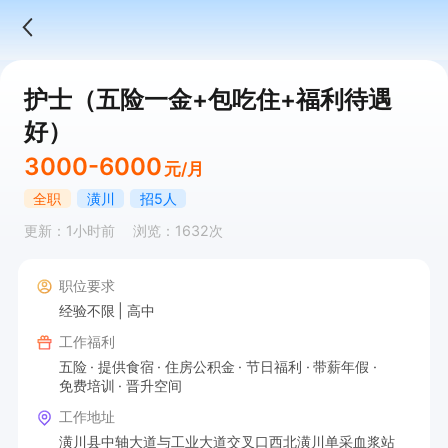
护士（五险一金+包吃住+福利待遇
好）
3000-6000
元/月
全职
潢川
招5人
更新：1小时前
浏览：1632次
职位要求
经验不限
高中
工作福利
五险
提供食宿
住房公积金
节日福利
带薪年假
免费培训
晋升空间
工作地址
潢川县中轴大道与工业大道交叉口西北潢川单采血浆站