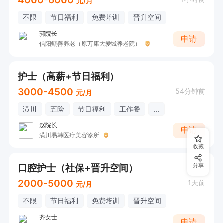
元/月
餐食。

不限
节日福利
免费培训
晋升空间
- 定期组织团队建设活动（如团建旅游、聚餐、文
郭院长
体活动等），丰富员工业余生活。

申请
信阳甄善养老（原万康大爱城养老院）
 特殊关怀：为异地员工提供住宿，针对加班员工
发放加班费，建立员工互助关怀机制，解决工作与
护士（高薪+节日福利）
生活中的实际困难。

3000-4500
54分钟前
元/月
有意向🉑电话沟通，请告知【潢川直聘】看到的😊
潢川
五险
节日福利
工作餐
...
赵院长
申请
潢川易韩医疗美容诊所
收藏
口腔护士（社保+晋升空间）
分享
2000-5000
1天前
元/月
不限
节日福利
免费培训
晋升空间
齐女士
申请