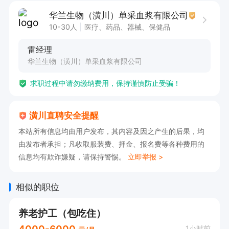
保险、失业保险、工伤保险、生育保险），全面覆
华兰生物（潢川）单采血浆有限公司
盖生活与工作保障。

10-30人
医疗、药品、器械、保健品
3. 职业发展：支持参加医疗技术培训、行业交
雷经理
流、岗位技能提升等课程，为医护类岗位提供职称
华兰生物（潢川）单采血浆有限公司
晋升支持，为行政后勤类岗位提供横向轮岗与纵向
求职过程中请勿缴纳费用，保持谨慎防止受骗！
晋升通道。

4. 工作保障：医护岗位配备齐全的专业防护设备
潢川直聘安全提醒
与工作用具，行政后勤岗位提供完善的办公设施；
本站所有信息均由用户发布，其内容及因之产生的后果，均
每年进行员工健康体检，保障员工身体健康。

由发布者承担；凡收取服装费、押金、报名费等各种费用的
5. 日常福利：

信息均有欺诈嫌疑，请保持警惕。
立即举报 >
- 法定节假日正常，享有带薪年假、婚假、产假等
福利假期。

相似的职位
- 节日福利（春节、中秋等传统节日发放礼品或补
养老护工（包吃住）
贴）、降温取暖福利费、生日福利、员工食堂免费
4000-6000
1小时前