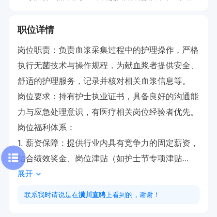
职位详情
岗位职责：负责血浆采集过程中的护理操作，严格
执行无菌技术与操作规程，为献血浆者提供安全、
舒适的护理服务，记录并核对相关血浆信息等。

岗位要求：持有护士执业证书，具备良好的沟通能
力与应急处理意识，有医疗相关岗位经验者优先。

岗位福利体系：

1. 薪资保障：提供行业内具有竞争力的固定薪资，
结合绩效奖金、岗位津贴（如护士节专项津贴
展开
等），多劳多得，薪资水平高于本地同类型岗位平
均标准。

联系我时请说是在
潢川直聘
上看到的，谢谢！
2. 社会保障：入职即缴纳五险（养老保险、医疗