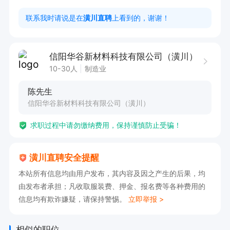
2. 严格按照操作规程进行生产作业，保证产品质
联系我时请说是在
潢川直聘
上看到的，谢谢！
量。

3. 协助做好生产现场的5S管理工作，保持工作环
信阳华谷新材料科技有限公司（潢川）
境整洁有序。

10-30人
制造业
4. 及时反馈生产过程中出现的问题，配合团队解
陈先生
决问题。

信阳华谷新材料科技有限公司（潢川）
有意向请直接电话联系，请告知在潢川直聘看到
求职过程中请勿缴纳费用，保持谨慎防止受骗！
的，谢谢！
潢川直聘安全提醒
本站所有信息均由用户发布，其内容及因之产生的后果，均
由发布者承担；凡收取服装费、押金、报名费等各种费用的
信息均有欺诈嫌疑，请保持警惕。
立即举报 >
相似的职位