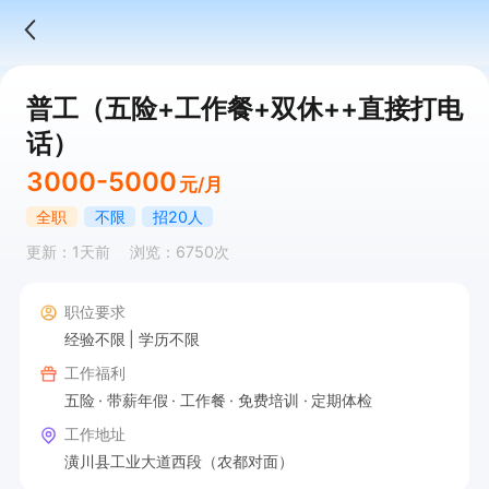
普工（五险+工作餐+双休++直接打电
话）
3000-5000
元/月
全职
不限
招20人
更新：1天前
浏览：6750次
职位要求
经验不限
学历不限
工作福利
五险
带薪年假
工作餐
免费培训
定期体检
工作地址
潢川县工业大道西段（农都对面）