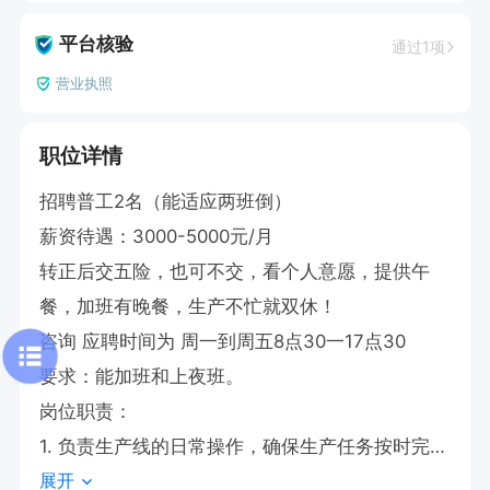
平台核验
通过1项
营业执照
职位详情
招聘普工2名（能适应两班倒）

薪资待遇：3000-5000元/月

转正后交五险，也可不交，看个人意愿，提供午
餐，加班有晚餐，生产不忙就双休！

咨询 应聘时间为 周一到周五8点30一17点30  

要求：能加班和上夜班。

岗位职责：

1. 负责生产线的日常操作，确保生产任务按时完
展开
成。
