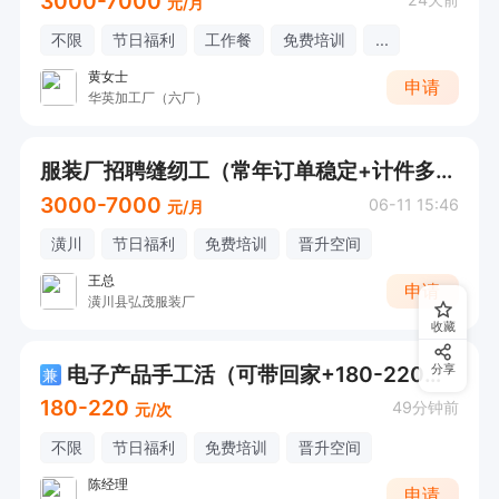
3000-7000
元/月
不限
节日福利
工作餐
免费培训
...
黄女士
申请
华英加工厂（六厂）
服装厂招聘缝纫工（常年订单稳定+计件多劳多得）
3000-7000
06-11 15:46
元/月
潢川
节日福利
免费培训
晋升空间
王总
申请
潢川县弘茂服装厂
收藏
电子产品手工活（可带回家+180-220元/天）
分享
兼
180-220
49分钟前
元/次
不限
节日福利
免费培训
晋升空间
陈经理
申请