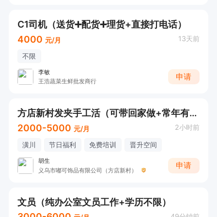
C1司机（送货➕配货➕理货+直接打电话）
4000
13天前
元/月
不限
李敏
申请
王浩蔬菜生鲜批发商行
方店新村发夹手工活（可带回家做+常年有活）
2000-5000
2小时前
元/月
潢川
节日福利
免费培训
晋升空间
胡生
申请
义乌市嘟可饰品有限公司（方店新村）
文员（纯办公室文员工作+学历不限）
3000-6000
49分钟前