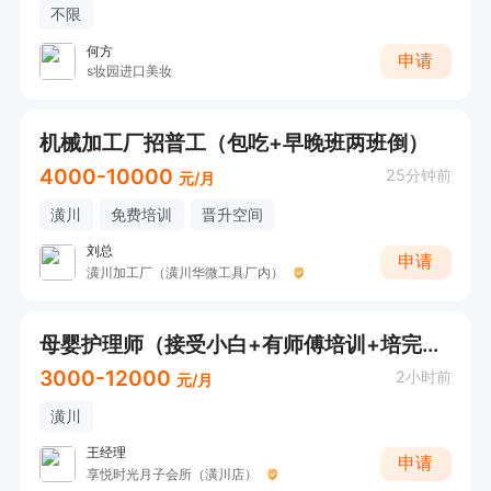
不限
何方
申请
s妆园进口美妆
机械加工厂招普工（包吃+早晚班两班倒）
4000-10000
25分钟前
元/月
潢川
免费培训
晋升空间
刘总
申请
潢川加工厂（潢川华微工具厂内）
母婴护理师（接受小白+有师傅培训+培完在会所上班）
3000-12000
2小时前
元/月
潢川
王经理
申请
享悦时光月子会所（潢川店）