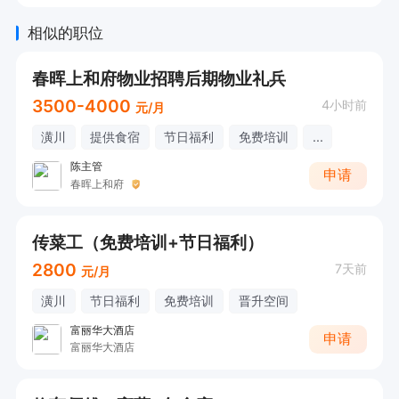
 有意向可以电话沟通，请告知潢川直聘看到的！
相似的职位
春晖上和府物业招聘后期物业礼兵
3500-4000
4小时前
元/月
潢川
提供食宿
节日福利
免费培训
...
陈主管
申请
春晖上和府
传菜工（免费培训+节日福利）
2800
7天前
元/月
潢川
节日福利
免费培训
晋升空间
富丽华大酒店
申请
富丽华大酒店