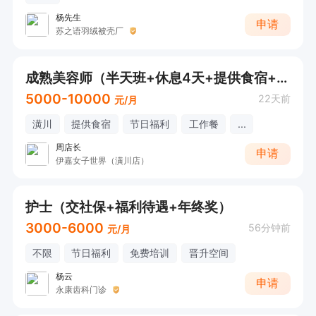
杨先生
申请
苏之语羽绒被壳厂
成熟美容师（半天班+休息4天+提供食宿+年度旅游）
5000-10000
22天前
元/月
潢川
提供食宿
节日福利
工作餐
...
周店长
申请
伊嘉女子世界（潢川店）
护士（交社保+福利待遇+年终奖）
3000-6000
56分钟前
元/月
不限
节日福利
免费培训
晋升空间
杨云
申请
永康齿科门诊