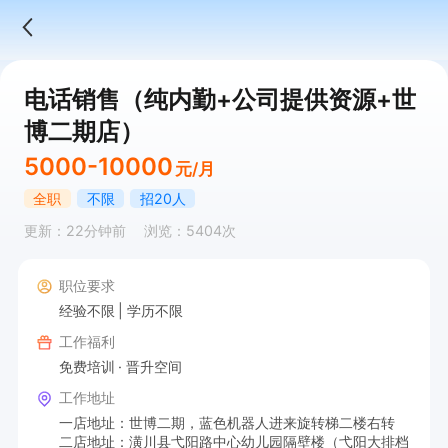
电话销售（纯内勤+公司提供资源+世
博二期店）
5000-10000
元/月
全职
不限
招20人
更新：22分钟前
浏览：5404次
职位要求
经验不限
学历不限
工作福利
免费培训
晋升空间
工作地址
一店地址：世博二期，蓝色机器人进来旋转梯二楼右转
二店地址：潢川县弋阳路中心幼儿园隔壁楼（弋阳大排档