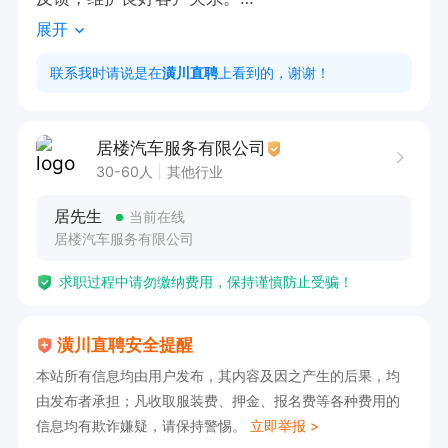
展开
招聘岗位：电话销售 早8:30晚17:30（纯内勤无需
联系我时请说是在
潢川直聘
上看到的，谢谢！
外出）

工作时间：早8:30至晚17:30，中午吃饭一小时，
居楼汽车服务有限公司
双休

30-60人
其他行业
薪资待遇：底薪+满勤+提成+激励。3个月以上平
居先生
当前在线
均工资5000+

居楼汽车服务有限公司
公司福利：舒适办公环境+公平的晋升渠道+过节
求职过程中请勿缴纳费用，保持谨慎防止受骗！
费+年终奖；每月不定期的公司团建，每年公司国
内旅游福利。

潢川直聘安全提醒
岗位要求：

本站所有信息均由用户发布，其内容及因之产生的后果，均
1、口齿清晰普通话流利；

由发布者承担；凡收取服装费、押金、报名费等各种费用的
2、具备较强的学习能力和沟通能力；

信息均有欺诈嫌疑，请保持警惕。
立即举报 >
3、性格坚韧、思维敏捷、有较强的抗压能力。
