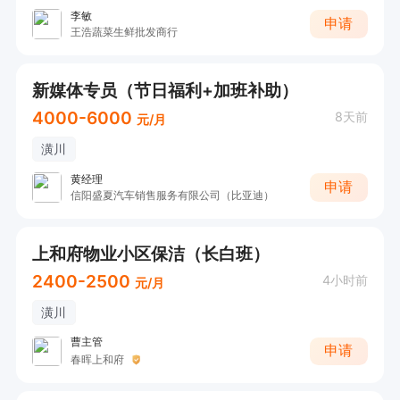
李敏
申请
王浩蔬菜生鲜批发商行
新媒体专员（节日福利+加班补助）
4000-6000
8天前
元/月
潢川
黄经理
申请
信阳盛夏汽车销售服务有限公司（比亚迪）
上和府物业小区保洁（长白班）
2400-2500
4小时前
元/月
潢川
曹主管
申请
春晖上和府