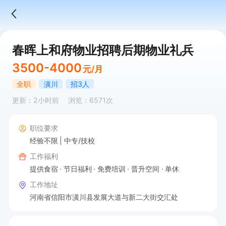
春晖上和府物业招聘后期物业礼兵
3500-4000
元/月
全职
潢川
招3人
更新：2小时前
浏览：6571次
职位要求
经验不限
中专/技校
工作福利
提供食宿
节日福利
免费培训
晋升空间
单休
工作地址
河南省信阳市潢川县发展大道与新二大街交汇处