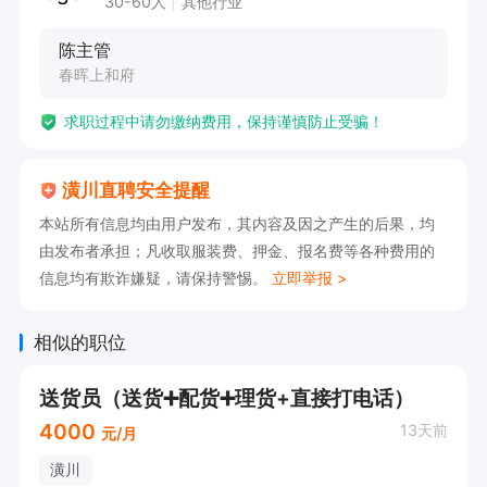
30-60人
其他行业
陈主管
春晖上和府
求职过程中请勿缴纳费用，保持谨慎防止受骗！
潢川直聘安全提醒
本站所有信息均由用户发布，其内容及因之产生的后果，均
由发布者承担；凡收取服装费、押金、报名费等各种费用的
信息均有欺诈嫌疑，请保持警惕。
立即举报 >
相似的职位
送货员（送货➕配货➕理货+直接打电话）
4000
13天前
元/月
潢川