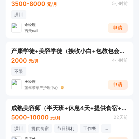
3500-8000
5小时前
元/月
潢川
余经理
申请
吉美nail
产康学徒+美容学徒（接收小白+包教包会+可以拿到证书）
2000
4小时前
元/月
不限
王经理
申请
蓝丝带孕产护理中心
成熟美容师（半天班+休息4天+提供食宿+年度旅游）
5000-10000
22天前
元/月
潢川
提供食宿
节日福利
工作餐
...
周店长