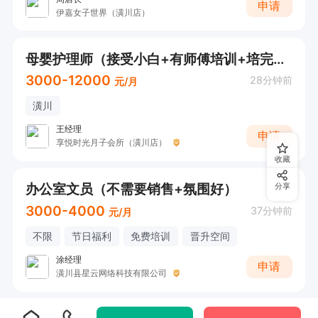
申请
伊嘉女子世界（潢川店）
母婴护理师（接受小白+有师傅培训+培完在会所上班）
3000-12000
28分钟前
元/月
潢川
王经理
申请
享悦时光月子会所（潢川店）
收藏
办公室文员（不需要销售+氛围好）
分享
3000-4000
37分钟前
元/月
不限
节日福利
免费培训
晋升空间
涂经理
申请
潢川县星云网络科技有限公司