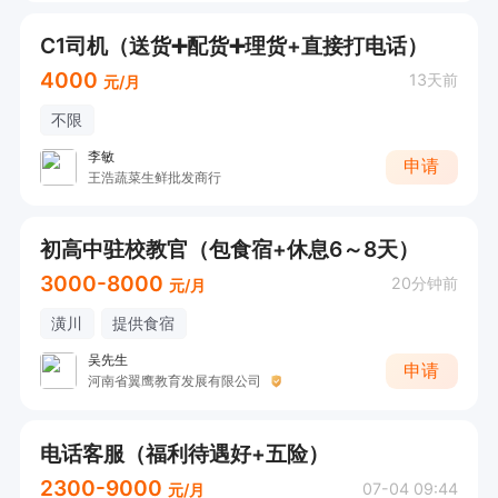
C1司机（送货➕配货➕理货+直接打电话）
4000
13天前
元/月
不限
李敏
申请
王浩蔬菜生鲜批发商行
初高中驻校教官（包食宿+休息6～8天）
3000-8000
20分钟前
元/月
潢川
提供食宿
吴先生
申请
河南省翼鹰教育发展有限公司
电话客服（福利待遇好+五险）
2300-9000
07-04 09:44
元/月