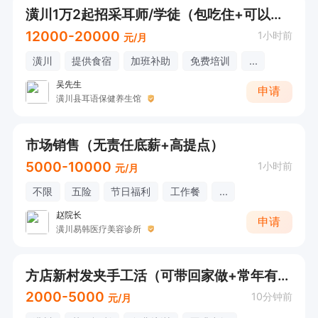
潢川1万2起招采耳师/学徒（包吃住+可以教）
12000-20000
1小时前
元/月
潢川
提供食宿
加班补助
免费培训
...
吴先生
申请
潢川县耳语保健养生馆
市场销售（无责任底薪+高提点）
5000-10000
1小时前
元/月
不限
五险
节日福利
工作餐
...
赵院长
申请
潢川易韩医疗美容诊所
方店新村发夹手工活（可带回家做+常年有活）
2000-5000
10分钟前
元/月