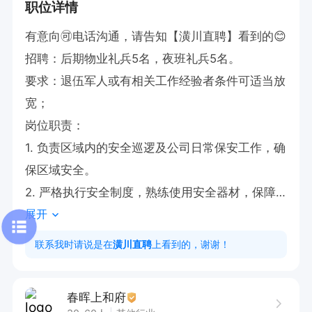
职位详情
有意向🉑电话沟通，请告知【潢川直聘】看到的😊

招聘：后期物业礼兵5名，夜班礼兵5名。

要求：退伍军人或有相关工作经验者条件可适当放
宽；

岗位职责：

1. 负责区域内的安全巡逻及公司日常保安工作，确
保区域安全。

2. 严格执行安全制度，熟练使用安全器材，保障
展开
工作顺利开展。

3. 做好交接班记录，保证工作的连贯性与准确
联系我时请说是在
潢川直聘
上看到的，谢谢！
性。

4. 负责辖区内零星工程检查，对违规情况及时制
春晖上和府
止并上报。