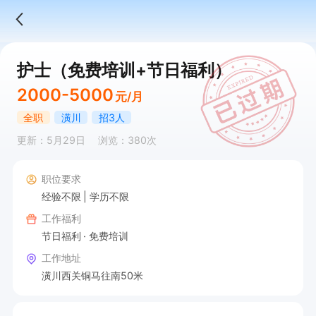
护士（免费培训+节日福利）
2000-5000
元/月
全职
潢川
招3人
更新：5月29日
浏览：380次
职位要求
经验不限
学历不限
工作福利
节日福利
免费培训
工作地址
潢川西关铜马往南50米