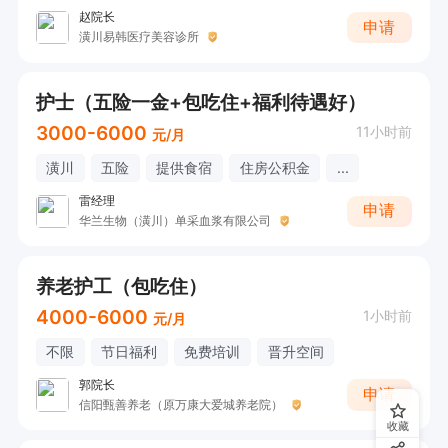
赵院长
申请
潢川易韩医疗美容诊所
护士（五险一金+包吃住+福利待遇好）
3000-6000
11小时前
元/月
潢川
五险
提供食宿
住房公积金
...
雷经理
申请
华兰生物（潢川）单采血浆有限公司
养老护工（包吃住）
4000-6000
1小时前
元/月
不限
节日福利
免费培训
晋升空间
郭院长
申请
信阳甄善养老（原万康大爱城养老院）
收藏