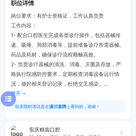
职位详情
岗位要求：有护士资格证，工作认真负责

工作内容：

1- 配合口腔医生完成各类诊疗操作，包括器械传
递、吸唾、局部消毒等，提前准备诊疗所需器械、
药品及耗材，确保诊疗流程顺畅高效。

2- 负责诊疗器械的清洗、消毒、灭菌及存放，严
格执行院感防控要求，定期检查消毒设备运行情
况，做好相关登记记录，杜绝交叉感染。

展开
3- 接待就诊患者，引导患者完成术前准备、术后
护理指导，解答患者基础口腔护理疑问，维护诊疗
联系我时请说是在
潢川直聘
上看到的，谢谢！
秩序，做好诊疗相关台账记录。

有口腔护士经验的优先

安庆精齿口腔
有意向🉑电话沟通，请告知【潢川直聘】看到的😊