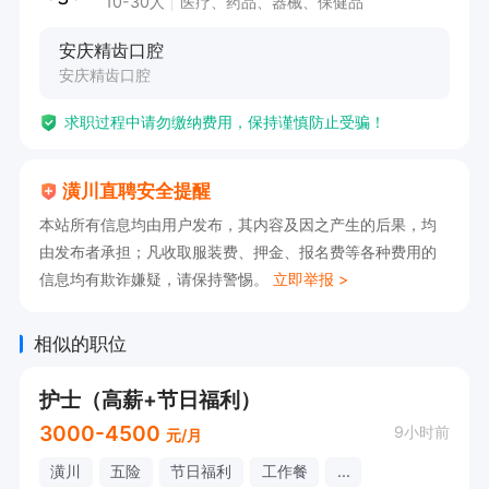
10-30人
医疗、药品、器械、保健品
安庆精齿口腔
安庆精齿口腔
求职过程中请勿缴纳费用，保持谨慎防止受骗！
潢川直聘安全提醒
本站所有信息均由用户发布，其内容及因之产生的后果，均
由发布者承担；凡收取服装费、押金、报名费等各种费用的
信息均有欺诈嫌疑，请保持警惕。
立即举报 >
相似的职位
护士（高薪+节日福利）
3000-4500
9小时前
元/月
潢川
五险
节日福利
工作餐
...