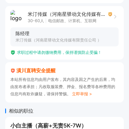
2、薪资待遇：无责5K-7W/高提成

米汀传媒（河南星驿动文化传媒有限责任公司 ）
（每天六小时 一个月26天 放假四天

30-60人
电信邮政、计算机、互联网
在家可做 每天3小时）

陈经理
3、免费培训：零基础 零经验 专业团队帮你 视频
米汀传媒（河南星驿动文化传媒有限责任公司 ）
拍摄、人设打造、舞蹈培训、直播能力（报一颗虔
求职过程中请勿缴纳费用，保持谨慎防止受骗！
诚的心 还你一个美好的明天 全程免费 不收取任何
费用）

潢川直聘安全提醒
米汀传媒：让每位加入我们的都能月入过万！

本站所有信息均由用户发布，其内容及因之产生的后果，均
有意向可以投递简历，请告知潢川直聘看到的，谢
由发布者承担；凡收取服装费、押金、报名费等各种费用的
谢！
信息均有欺诈嫌疑，请保持警惕。
立即举报 >
相似的职位
小白主播（高薪+无责5K-7W）