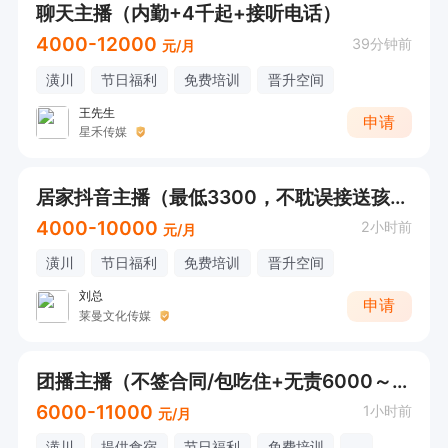
聊天主播（内勤+4千起+接听电话）
4000-12000
39分钟前
元/月
潢川
节日福利
免费培训
晋升空间
王先生
申请
星禾传媒
居家抖音主播（最低3300，不耽误接送孩子）
4000-10000
2小时前
元/月
潢川
节日福利
免费培训
晋升空间
刘总
申请
莱曼文化传媒
团播主播（不签合同/包吃住+无责6000～11000+日结）
6000-11000
1小时前
元/月
潢川
提供食宿
节日福利
免费培训
...