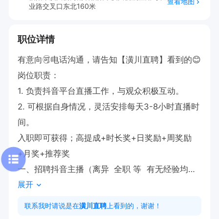
查看地图
业路交叉口东北160米
职位详情
有意向🉑电话沟通，请告知【潢川直聘】看到的😊 

岗位职责：

1. 负责抖音平台直播工作，与观众积极互动。

2. 可根据自身情况，灵活安排每天3-8小时直播时
间。

入职即可获得；高提成+时长奖+日奖励+周奖励
+月奖+推荐奖

一、招聘抖音主播（离异  全职 等  有无经验均可  
展开
）

1、工作时间：全天24小时（时间自由 只要你努力 
联系我时请说是在
潢川直聘
上看到的，谢谢！
就有人陪着你 全天挑选3-8小时即可）
