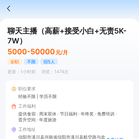
聊天主播（高薪+接受小白+无责5K-
7W）
5000-50000
元/月
全职
不限
招5人
更新：1小时前
浏览：1474次
职位要求
经验不限
学历不限
工作福利
提供食宿
周末双休
节日福利
年终奖
免费培训
晋升空间
年度旅游
工作地址
信阳市潢川县河南省信阳市潢川县航空路与农