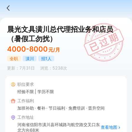
晨光文具潢川总代理招业务和店员
（暑假工勿扰）
4000-8000
元/月
全职
潢川
招1人
更新：7月31日
浏览：5238次
职位要求
经验不限
学历不限
工作福利
加班补助
餐补
节日福利
免费培训
晋升空间
工作地址
河南省信阳市潢川县环城路与航空路交叉口东
查看地图
北方向68米