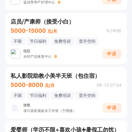
蓝丝带孕产护理中心
店员/产康师（接受小白）
5000-15000
5小时前
元/月
不限
节日福利
免费培训
晋升空间
倪总
申请
水邻产后恢复中心
私人影院助教小美半天班（包住宿）
5000-8000
06-13 07:24
元/月
不限
节日福利
免费培训
晋升空间
张凯
申请
潢川县影屋娱乐工作室（宁西路）
爱婴师（学历不限+喜欢小孩➕暑假工勿扰）