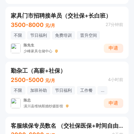
家具门市招聘接单员（交社保+长白班）
3500-8000
27分钟前
元/月
不限
节日福利
免费培训
晋升空间
陈先生
申请
少峰家具仓储中心
勤杂工（高薪+社保）
2500-5000
4小时前
元/月
不限
加班补助
节日福利
工作餐
...
陈总
申请
潢川县维纳斯婚纱摄影馆
客服续保专员数名 （交社保医保+时间自由+下午不上班+可居家办公）