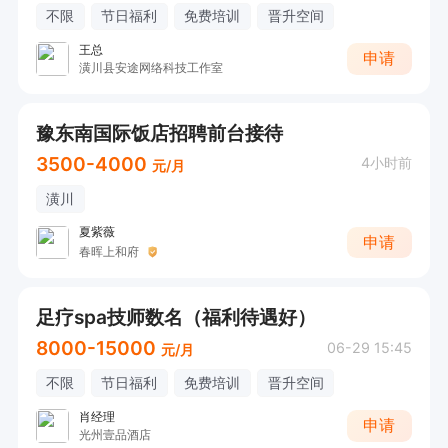
不限
节日福利
免费培训
晋升空间
王总
申请
潢川县安途网络科技工作室
豫东南国际饭店招聘前台接待
3500-4000
4小时前
元/月
潢川
夏紫薇
申请
春晖上和府
足疗spa技师数名（福利待遇好）
8000-15000
06-29 15:45
元/月
不限
节日福利
免费培训
晋升空间
肖经理
申请
光州壹品酒店