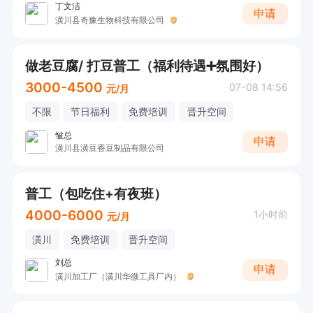
丁文洁
申请
潢川县奇豫生物科技有限公司
做老豆腐/ 打豆普工（福利待遇➕氛围好）
3000-4500
07-08 14:56
元/月
不限
节日福利
免费培训
晋升空间
皱总
申请
潢川县潢豆香豆制品有限公司
普工（包吃住+有夜班）
4000-6000
1小时前
元/月
潢川
免费培训
晋升空间
刘总
申请
潢川加工厂（潢川华微工具厂内）