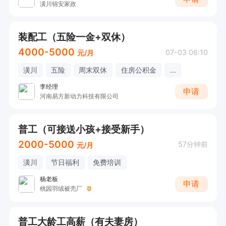
潢川锦安家政
装配工（五险一金+双休）
4000-5000
07-03 06:10
元/月
潢川
五险
周末双休
住房公积金
...
李经理
申请
河南易方新动力科技有限公司
普工（可接送小孩+接受新手）
2000-5000
57分钟前
元/月
潢川
节日福利
免费培训
杨老板
申请
桃园羽绒被壳厂
普工大龄工高薪（有夫妻房）