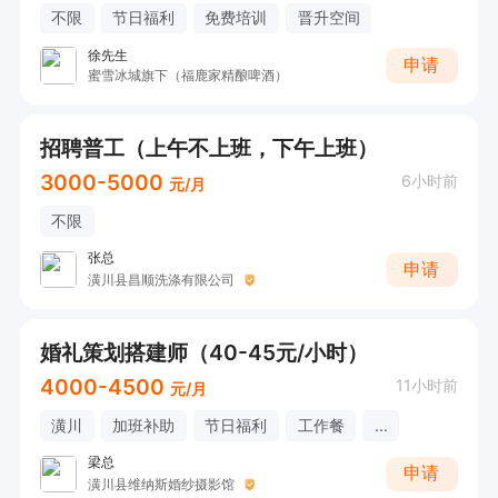
不限
节日福利
免费培训
晋升空间
徐先生
申请
蜜雪冰城旗下（福鹿家精酿啤酒）
招聘普工（上午不上班，下午上班）
3000-5000
6小时前
元/月
不限
张总
申请
潢川县昌顺洗涤有限公司
婚礼策划搭建师（40-45元/小时）
4000-4500
11小时前
元/月
潢川
加班补助
节日福利
工作餐
...
梁总
申请
潢川县维纳斯婚纱摄影馆