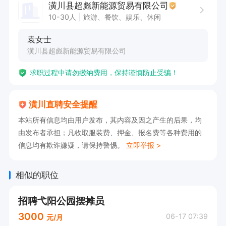
潢川县超彪新能源贸易有限公司
供岗前培训。

10-30人
旅游、餐饮、娱乐、休闲
3. 工作时间灵活，可根据个人情况协调安排，支
袁女士
持多班次轮换。
潢川县超彪新能源贸易有限公司
求职过程中请勿缴纳费用，保持谨慎防止受骗！
潢川直聘安全提醒
本站所有信息均由用户发布，其内容及因之产生的后果，均
由发布者承担；凡收取服装费、押金、报名费等各种费用的
信息均有欺诈嫌疑，请保持警惕。
立即举报 >
相似的职位
招聘弋阳公园摆摊员
3000
06-17 07:39
元/月