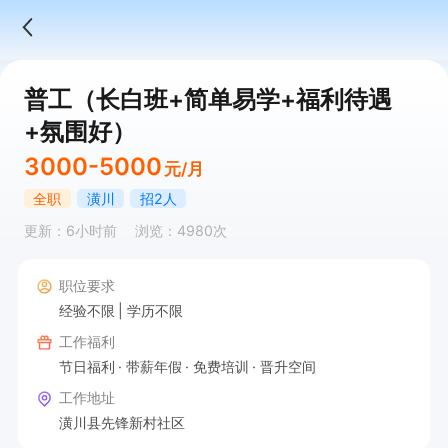
普工（长白班+简单易学+福利待遇
+氛围好）
3000-5000
元/月
全职
潢川
招2人
更新：6小时前
浏览：4980次
职位要求
经验不限
学历不限
工作福利
节日福利
带薪年假
免费培训
晋升空间
工作地址
潢川县先锋新村社区