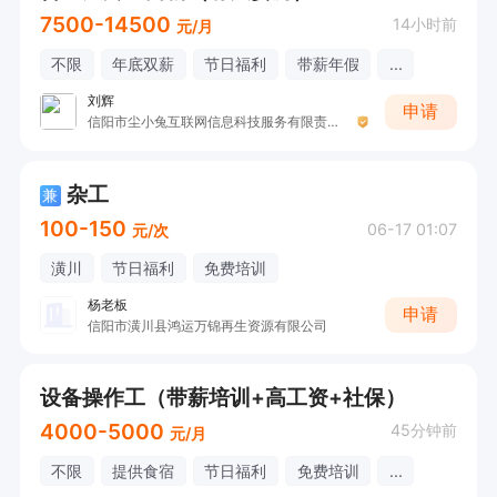
7500-14500
14小时前
元/月
不限
年底双薪
节日福利
带薪年假
...
刘辉
申请
信阳市尘小兔互联网信息科技服务有限责任公司
杂工
兼
100-150
06-17 01:07
元/次
潢川
节日福利
免费培训
杨老板
申请
信阳市潢川县鸿运万锦再生资源有限公司
设备操作工（带薪培训+高工资+社保）
4000-5000
45分钟前
元/月
不限
提供食宿
节日福利
免费培训
...