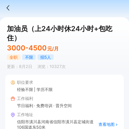
加油员（上24小时休24小时+包吃
住）
3000-4500
元/月
全职
不限
招5人
更新：8月2日
浏览：10327次
职位要求
经验不限
学历不限
工作福利
节日福利
免费培训
晋升空间
工作地址
信阳市潢川县河南省信阳市潢川县定城街道
查看地图
106国道东50米