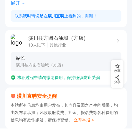
展开
4.站内提供三餐，临时小憩室洗澡间！

5.提供底薪和优厚提成分成奖励。

联系我时请说是在
潢川直聘
上看到的，谢谢！
有意向🉑电话沟通，请告知【潢川直聘】看到的😊
（非诚勿扰）（非诚勿扰）（非诚勿扰）
潢川县方圆石油城（方店）
10人以下
其他行业
站长
潢川县方圆石油城（方店）
收藏
求职过程中请勿缴纳费用，保持谨慎防止受骗！
分享
潢川直聘安全提醒
本站所有信息均由用户发布，其内容及因之产生的后果，均
由发布者承担；凡收取服装费、押金、报名费等各种费用的
信息均有欺诈嫌疑，请保持警惕。
立即举报 >