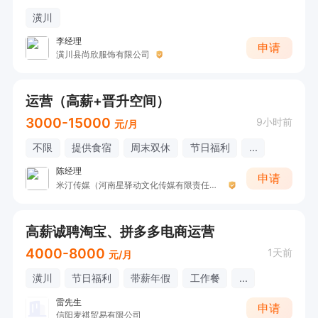
潢川
李经理
申请
潢川县尚欣服饰有限公司
运营（高薪+晋升空间）
3000-15000
9小时前
元/月
不限
提供食宿
周末双休
节日福利
...
陈经理
申请
米汀传媒（河南星驿动文化传媒有限责任公司 ）
高薪诚聘淘宝、拼多多电商运营
4000-8000
1天前
元/月
潢川
节日福利
带薪年假
工作餐
...
雷先生
申请
信阳麦祺贸易有限公司