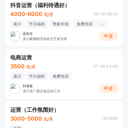
抖音运营（福利待遇好）
情绪稳定，执行力强，交代工作按时落实。

4000-6000
06-30 08:19
元/月
潢川
节日福利
带薪年假
免费培训
...
加分条件（非必填，有优先）

连先生
会简单剪辑、图文排版、基础文案编辑；

申请
潢川蒙娜丽莎瓷砖文艺复兴馆
平时刷短视频、熟悉各类自媒体平台；

细心耐心，擅长整理资料。
电商运营
3500
07-09 03:49
元/月
潢川
节日福利
免费培训
刘老板
申请
潢川县广膳记食品加工坊
运营（工作氛围好）
3000-5000
13小时前
元/月