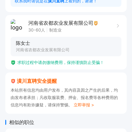
联系我时请说是在
潢川直聘
上看到的，谢谢！
4. 事务辅助：整理工作日程、归档工作文件、对
接合作基础信息、整理会议记录，处理运营相关杂
河南省农都农业发展有限公司
项事务；

30-60人
制造业
5. 交办工作：完成公司安排的其他运营辅助工
陈女士
作，做事踏实靠谱即可。

河南省农都农业发展有限公司
求职过程中请勿缴纳费用，保持谨慎防止受骗！
任职要求

硬性要求

潢川直聘安全提醒
仅限本地人员，常驻本市，不招外地、不接受异
本站所有信息均由用户发布，其内容及因之产生的后果，均
地；

由发布者承担；凡收取服装费、押金、报名费等各种费用的
学历不限，有无工作经验均可，应届生、转行小白
信息均有欺诈嫌疑，请保持警惕。
立即举报 >
均可

熟练使用手机、基础电脑操作：Word、Excel、打
相似的职位
字流畅，会基础排版；
