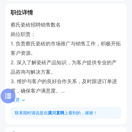
职位详情
蔡氏瓷砖招聘销售数名

岗位职责：

1. 负责蔡氏瓷砖的市场推广与销售工作，积极开拓
客户资源。

2. 深入了解瓷砖产品知识，为客户提供专业的产
品咨询与解决方案。

3. 维护与客户的良好合作关系，及时跟进订单进
度，确保客户满意度。

展开
岗位要求：原开瓷砖店开不下去，或者做瓷砖营销
的，原在厂家推销瓷的，会开车的，经常爱玩抖音
联系我时请说是在
潢川直聘
上看到的，谢谢！
的优先

待遇起步价5000元，半年后薪水在谈
