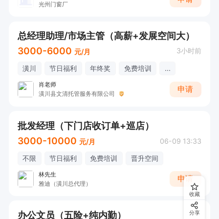
光州门窗厂
总经理助理/市场主管（高薪+发展空间大）
3000-6000
3小时前
元/月
潢川
节日福利
年终奖
免费培训
...
肖老师
申请
潢川县文清托管服务有限公司
批发经理（下门店收订单+巡店）
3000-10000
06-09 13:33
元/月
不限
节日福利
免费培训
晋升空间
林先生
申请
雅迪（潢川总代理）
收藏
办公文员（五险+纯内勤）
分享