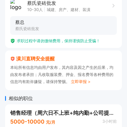
蔡氏瓷砖批发
有意向🉑电话沟通，请告知【潢川直聘】看到的😊
10-30人
城建、房产、建材、装潢
蔡总
蔡氏瓷砖批发
求职过程中请勿缴纳费用，保持谨慎防止受骗！
潢川直聘安全提醒
本站所有信息均由用户发布，其内容及因之产生的后果，均
由发布者承担；凡收取服装费、押金、报名费等各种费用的
信息均有欺诈嫌疑，请保持警惕。
立即举报 >
相似的职位
销售经理（周六日不上班+纯内勤+公司提供资源）
5000-10000
3小时前
元/月