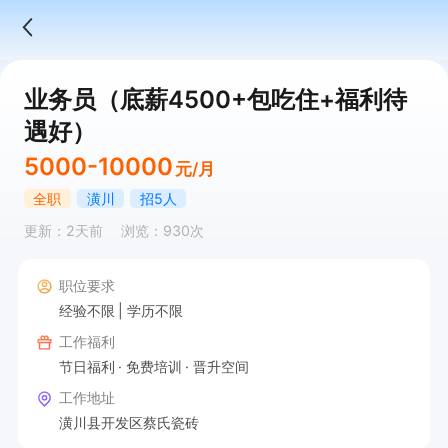
业务员（底薪4500+包吃住+福利待
遇好）
5000-10000
元/月
全职
潢川
招5人
更新：2天前
浏览：930次
职位要求
经验不限
学历不限
工作福利
节日福利
免费培训
晋升空间
工作地址
潢川县开发区蔡氏瓷砖