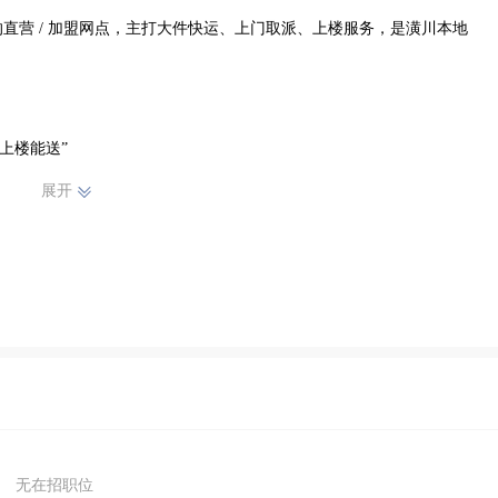
直营 / 加盟网点，主打大件快运、上门取派、上楼服务，是潢川本地
楼能送”

展开
送
无在招职位