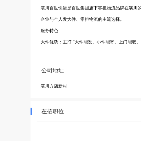
潢川百世快运是百世集团旗下零担物流品牌在潢川的
企业与个人发大件、零担物流的主流选择。

服务特色

大件优势：主打 “大件能发、小件能寄、上门能取、上
全程追踪：信息化管理，货物轨迹实时可查

标准化流程：全国统一操作规范，保障时效与安全

公司地址
县域覆盖：覆盖潢川县城及周边乡镇，支持乡镇派
潢川方店新村
在招职位