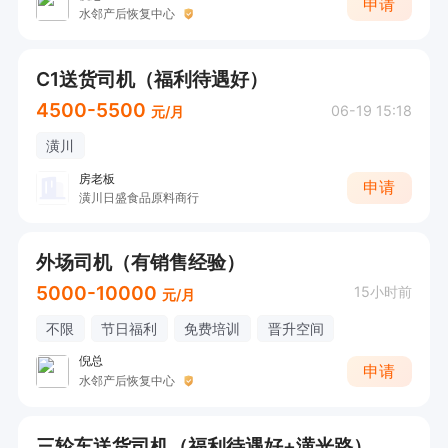
申请
水邻产后恢复中心
C1送货司机（福利待遇好）
4500-5500
06-19 15:18
元/月
潢川
房老板
申请
潢川日盛食品原料商行
外场司机（有销售经验）
5000-10000
15小时前
元/月
不限
节日福利
免费培训
晋升空间
倪总
申请
水邻产后恢复中心
三轮车送货司机（福利待遇好+潢光路）