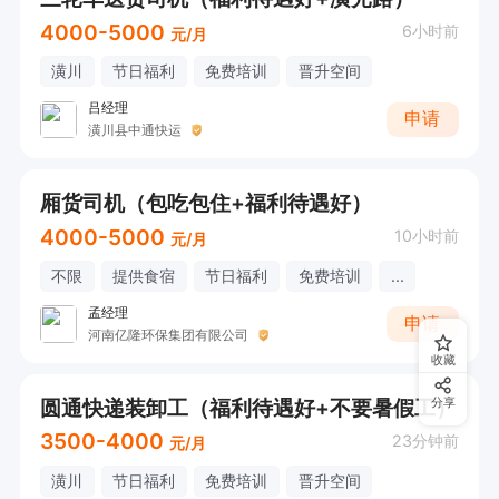
4000-5000
6小时前
元/月
潢川
节日福利
免费培训
晋升空间
吕经理
申请
潢川县中通快运
厢货司机（包吃包住+福利待遇好）
4000-5000
10小时前
元/月
不限
提供食宿
节日福利
免费培训
...
孟经理
申请
河南亿隆环保集团有限公司
收藏
圆通快递装卸工（福利待遇好+不要暑假工）
分享
3500-4000
23分钟前
元/月
潢川
节日福利
免费培训
晋升空间